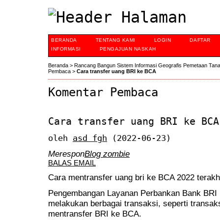
BERANDA
TENTANG KAMI
LOGIN
DAFTAR
INFORMASI
PENGAJUAN NASKAH
Beranda
>
Rancang Bangun Sistem Informasi Geografis Pemetaan Tan
Pembaca
>
Cara transfer uang BRI ke BCA
Komentar Pembaca
Cara transfer uang BRI ke BCA
oleh
asd fgh
(2022-06-23)
Merespon
Blog zombie
BALAS EMAIL
Cara mentransfer uang bri ke BCA 2022 terakh
Pengembangan Layanan Perbankan Bank BRI me
melakukan berbagai transaksi, seperti transaksi
mentransfer BRI ke BCA.