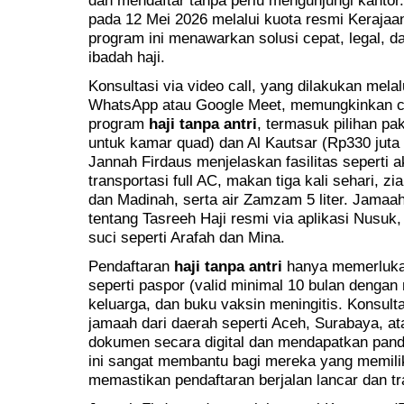
pada 12 Mei 2026 melalui kuota resmi Kerajaan
program ini menawarkan solusi cepat, legal,
ibadah haji.
Konsultasi via video call, yang dilakukan melal
WhatsApp atau Google Meet, memungkinkan c
program
haji tanpa antri
, termasuk pilihan pa
untuk kamar quad) dan Al Kautsar (Rp330 juta 
Jannah Firdaus menjelaskan fasilitas seperti a
transportasi full AC, makan tiga kali sehari, z
dan Madinah, serta air Zamzam 5 liter. Jamaa
tentang Tasreeh Haji resmi via aplikasi Nusu
suci seperti Arafah dan Mina.
Pendaftaran
haji tanpa antri
hanya memerlukan
seperti paspor (valid minimal 10 bulan dengan 
keluarga, dan buku vaksin meningitis. Konsult
jamaah dari daerah seperti Aceh, Surabaya, 
dokumen secara digital dan mendapatkan pand
ini sangat membantu bagi mereka yang memilik
memastikan pendaftaran berjalan lancar dan t