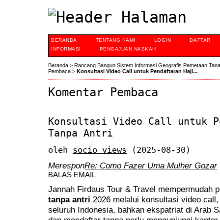
BERANDA
TENTANG KAMI
LOGIN
DAFTAR
INFORMASI
PENGAJUAN NASKAH
Beranda
>
Rancang Bangun Sistem Informasi Geografis Pemetaan Tan
Pembaca
>
Konsultasi Video Call untuk Pendaftaran Haji...
Komentar Pembaca
Konsultasi Video Call untuk P
Tanpa Antri
oleh
socio views
(2025-08-30)
Merespon
Re: Como Fazer Uma Mulher Gozar
BALAS EMAIL
Jannah Firdaus Tour & Travel mempermudah p
tanpa antri
2026 melalui konsultasi video cal
seluruh Indonesia, bahkan ekspatriat di Arab 
dan mendaftar tanpa perlu mengunjungi kanto