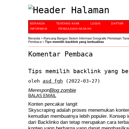
BERANDA
TENTANG KAMI
LOGIN
DAFTAR
INFORMASI
PENGAJUAN NASKAH
Beranda
>
Rancang Bangun Sistem Informasi Geografis Pemetaan Tan
Pembaca
>
Tips memilih backlink yang berkualitas
Komentar Pembaca
Tips memilih backlink yang be
oleh
asd fgh
(2022-03-27)
Merespon
Blog zombie
BALAS EMAIL
Konten pencakar langit
Skyscraping adalah proses menemukan konten 
kemudian membuatnya lebih populer. Konsep in
dari Backlinko dan tetap merupakan cara terba
konten yang berharga yang dapat menghasilkan