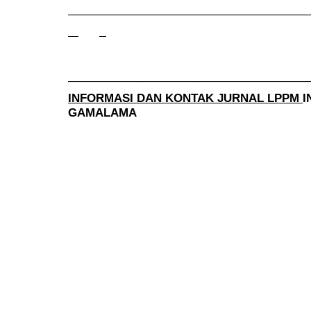
______________________________________
______________________________________
INFORMASI DAN KONTAK JURNAL LPPM
I
GAMALAMA