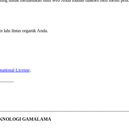
enting untuk memastikan situs web Anda mudah diakses oleh mesin penc
 lalu lintas organik Anda.
national License
.
______
________________________________________________________
EKNOLOGI GAMALAMA