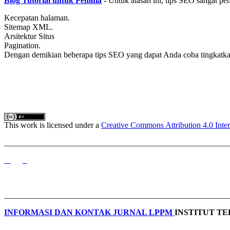
Blog Tutorial untuk Pemula
-
Untuk alasan ini, tips SEO sangat p
Kecepatan halaman.
Sitemap XML.
Arsitektur Situs
Pagination.
Dengan demikian beberapa tips SEO yang dapat Anda coba tingkatkan
This work is licensed under a
Creative Commons Attribution 4.0 Inter
_______________________________________________________
_______________________________________________________
INFORMASI DAN KONTAK JURNAL LPPM
INSTITUT T