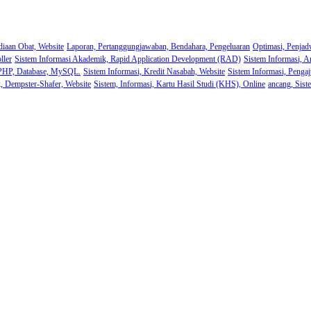
diaan Obat, Website
Laporan, Pertanggungjawaban, Bendahara, Pengeluaran
Optimasi, Penjad
ller
Sistem Informasi Akademik, Rapid Application Development (RAD)
Sistem Informasi, A
 PHP, Database, MySQL.
Sistem Informasi, Kredit Nasabah, Website
Sistem Informasi, Pengaj
k, Dempster-Shafer, Website
Sistem, Informasi, Kartu Hasil Studi (KHS), Online
ancang, Sist