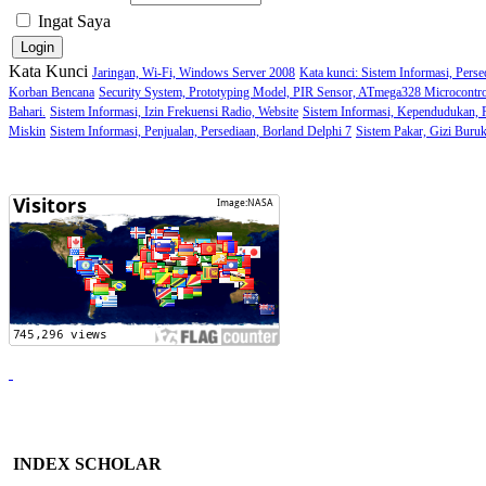
Ingat Saya
Kata Kunci
Jaringan, Wi-Fi, Windows Server 2008
Kata kunci: Sistem Informasi, Perse
Korban Bencana
Security System, Prototyping Model, PIR Sensor, ATmega328 Microcontro
Bahari.
Sistem Informasi, Izin Frekuensi Radio, Website
Sistem Informasi, Kependudukan,
Miskin
Sistem Informasi, Penjualan, Persediaan, Borland Delphi 7
Sistem Pakar, Gizi Buru
INDEX SCHOLAR