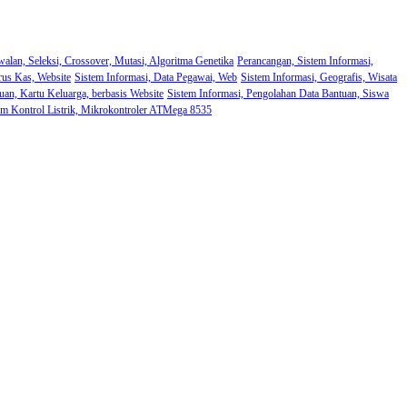
walan, Seleksi, Crossover, Mutasi, Algoritma Genetika
Perancangan, Sistem Informasi,
rus Kas, Website
Sistem Informasi, Data Pegawai, Web
Sistem Informasi, Geografis, Wisata
uan, Kartu Keluarga, berbasis Website
Sistem Informasi, Pengolahan Data Bantuan, Siswa
em Kontrol Listrik, Mikrokontroler ATMega 8535