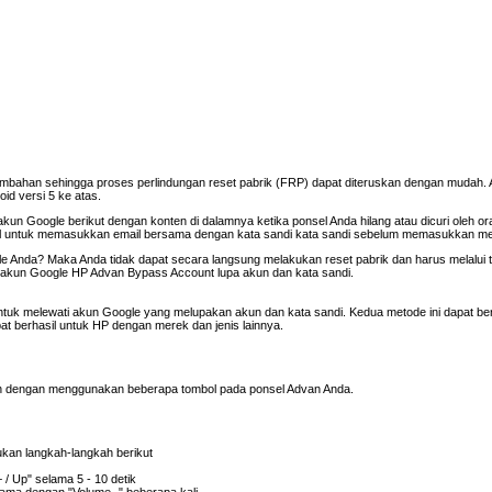
tambahan sehingga proses perlindungan reset pabrik (FRP) dapat diteruskan dengan mudah.
id versi 5 ke atas.
un Google berikut dengan konten di dalamnya ketika ponsel Anda hilang atau dicuri oleh ora
l untuk memasukkan email bersama dengan kata sandi kata sandi sebelum memasukkan m
le Anda? Maka Anda tidak dapat secara langsung melakukan reset pabrik dan harus melalui ta
 akun Google HP Advan Bypass Account lupa akun dan kata sandi.
tuk melewati akun Google yang melupakan akun dan kata sandi. Kedua metode ini dapat ber
 berhasil untuk HP dengan merek dan jenis lainnya.
an dengan menggunakan beberapa tombol pada ponsel Advan Anda.
kan langkah-langkah berikut
/ Up" selama 5 - 10 detik
ama dengan "Volume -" beberapa kali