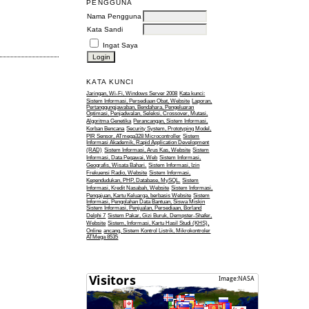
PENGGUNA
Nama Pengguna
Kata Sandi
Ingat Saya
KATA KUNCI
Jaringan, Wi-Fi, Windows Server 2008
Kata kunci:
Sistem Informasi, Persediaan Obat, Website
Laporan,
Pertanggungjawaban, Bendahara, Pengeluaran
Optimasi, Penjadwalan, Seleksi, Crossover, Mutasi,
Algoritma Genetika
Perancangan, Sistem Informasi,
Korban Bencana
Security System, Prototyping Model,
PIR Sensor, ATmega328 Microcontroller
Sistem
Informasi Akademik, Rapid Application Development
(RAD)
Sistem Informasi, Arus Kas, Website
Sistem
Informasi, Data Pegawai, Web
Sistem Informasi,
Geografis, Wisata Bahari.
Sistem Informasi, Izin
Frekuensi Radio, Website
Sistem Informasi,
Kependudukan, PHP, Database, MySQL.
Sistem
Informasi, Kredit Nasabah, Website
Sistem Informasi,
Pengajuan, Kartu Keluarga, berbasis Website
Sistem
Informasi, Pengolahan Data Bantuan, Siswa Miskin
Sistem Informasi, Penjualan, Persediaan, Borland
Delphi 7
Sistem Pakar, Gizi Buruk, Dempster-Shafer,
Website
Sistem, Informasi, Kartu Hasil Studi (KHS),
Online
ancang, Sistem Kontrol Listrik, Mikrokontroler
ATMega 8535