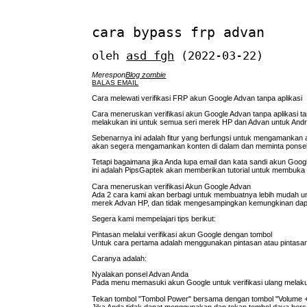
cara bypass frp advan
oleh
asd fgh
(2022-03-22)
Merespon
Blog zombie
BALAS EMAIL
Cara melewati verifikasi FRP akun Google Advan tanpa aplikasi
Cara meneruskan verifikasi akun Google Advan tanpa aplikasi 
melakukan ini untuk semua seri merek HP dan Advan untuk Andro
Sebenarnya ini adalah fitur yang berfungsi untuk mengamankan ak
akan segera mengamankan konten di dalam dan meminta ponse
Tetapi bagaimana jika Anda lupa email dan kata sandi akun Goog
ini adalah PipsGaptek akan memberikan tutorial untuk membuka
Cara meneruskan verifikasi Akun Google Advan
Ada 2 cara kami akan berbagi untuk membuatnya lebih mudah un
merek Advan HP, dan tidak mengesampingkan kemungkinan dapat
Segera kami mempelajari tips berikut:
Pintasan melalui verifikasi akun Google dengan tombol
Untuk cara pertama adalah menggunakan pintasan atau pintas
Caranya adalah:
Nyalakan ponsel Advan Anda
Pada menu memasuki akun Google untuk verifikasi ulang melaku
Tekan tombol "Tombol Power" bersama dengan tombol "Volume + 
Jika Anda tidak dapat menggunakan dan tekan tombol daya bers