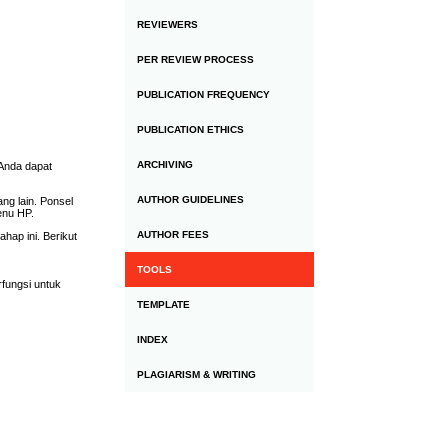
REVIEWERS
PER REVIEW PROCESS
PUBLICATION FREQUENCY
PUBLICATION ETHICS
ARCHIVING
 Anda dapat
AUTHOR GUIDELINES
ng lain. Ponsel
enu HP.
AUTHOR FEES
hap ini. Berikut
TOOLS
fungsi untuk
TEMPLATE
INDEX
PLAGIARISM & WRITING