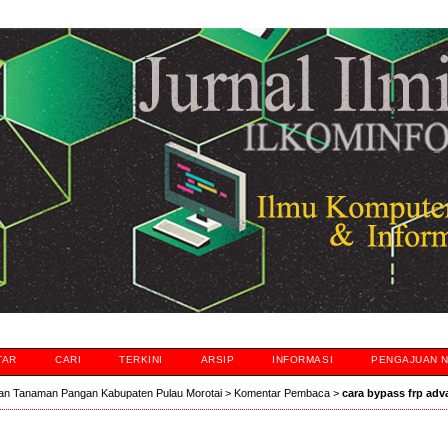
TAR
CARI
TERKINI
ARSIP
INFORMASI
PENGAJUAN 
an Tanaman Pangan Kabupaten Pulau Morotai
>
Komentar Pembaca
>
cara bypass frp adv