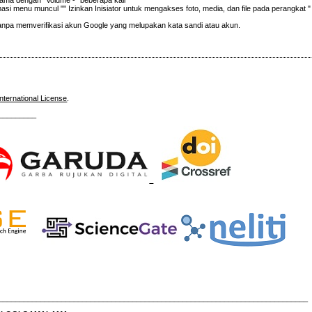
si menu muncul "" Izinkan Inisiator untuk mengakses foto, media, dan file pada perangkat "
tanpa memverifikasi akun Google yang melupakan kata sandi atau akun.
nternational License
.
_________
__________________________________________________________________________