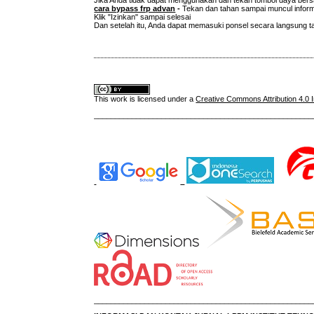
cara bypass frp advan
-
Tekan dan tahan sampai muncul informa
Klik "Izinkan" sampai selesai
Dan setelah itu, Anda dapat memasuki ponsel secara langsung 
This work is licensed under a
Creative Commons Attribution 4.0 I
____________________________________________________
____________________________________________________