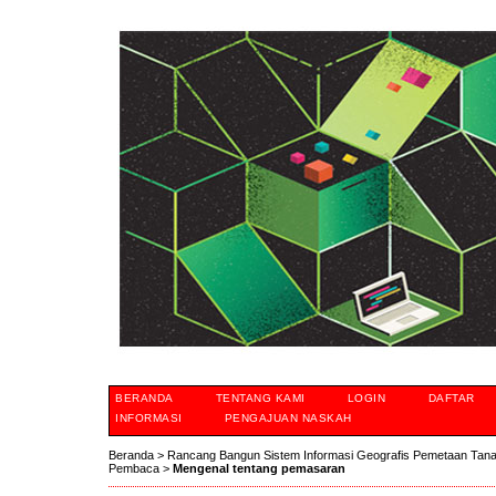
BERANDA
TENTANG KAMI
LOGIN
DAFTAR
INFORMASI
PENGAJUAN NASKAH
Beranda
>
Rancang Bangun Sistem Informasi Geografis Pemetaan Tan
Pembaca
>
Mengenal tentang pemasaran