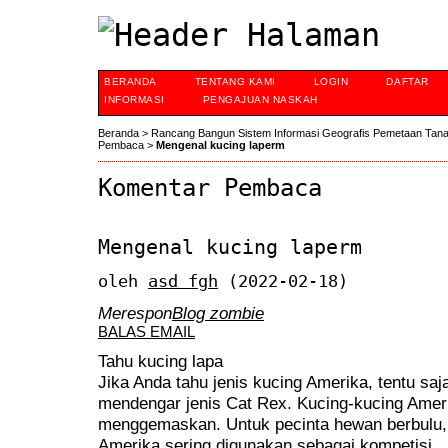
BERANDA
TENTANG KAMI
LOGIN
DAFTAR
INFORMASI
PENGAJUAN NASKAH
Beranda
>
Rancang Bangun Sistem Informasi Geografis Pemetaan Tan
Pembaca
>
Mengenal kucing laperm
Komentar Pembaca
Mengenal kucing laperm
oleh
asd fgh
(2022-02-18)
Merespon
Blog zombie
BALAS EMAIL
Tahu kucing lapa
Jika Anda tahu jenis kucing Amerika, tentu saj
mendengar jenis Cat Rex. Kucing-kucing Ameri
menggemaskan. Untuk pecinta hewan berbulu, d
Amerika sering digunakan sebagai kompetisi.