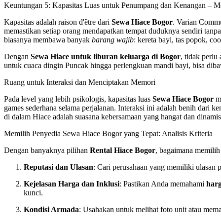
Keuntungan 5: Kapasitas Luas untuk Penumpang dan Kenangan – M
Kapasitas adalah raison d'être dari
Sewa Hiace Bogor
. Varian Commu
memastikan setiap orang mendapatkan tempat duduknya sendiri tanpa b
biasanya membawa banyak
barang wajib
: kereta bayi, tas popok, c
Dengan
Sewa Hiace untuk liburan keluarga di Bogor
, tidak perl
untuk cuaca dingin Puncak hingga perlengkuan mandi bayi, bisa diba
Ruang untuk Interaksi dan Menciptakan Memori
Pada level yang lebih psikologis, kapasitas luas
Sewa Hiace Bogor
me
games sederhana selama perjalanan. Interaksi ini adalah benih dari 
di dalam Hiace adalah suasana kebersamaan yang hangat dan dinamis
Memilih Penyedia Sewa Hiace Bogor yang Tepat: Analisis Kriteria
Dengan banyaknya pilihan
Rental Hiace Bogor
, bagaimana memilih y
Reputasi dan Ulasan
: Cari perusahaan yang memiliki ulasan 
Kejelasan Harga dan Inklusi
: Pastikan Anda memahami
harg
kunci.
Kondisi Armada
: Usahakan untuk melihat foto unit atau mem