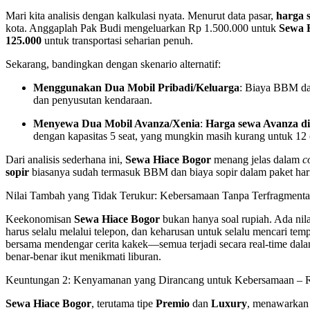
Mari kita analisis dengan kalkulasi nyata. Menurut data pasar,
harga 
kota. Anggaplah Pak Budi mengeluarkan Rp 1.500.000 untuk
Sewa 
125.000
untuk transportasi seharian penuh.
Sekarang, bandingkan dengan skenario alternatif:
Menggunakan Dua Mobil Pribadi/Keluarga
: Biaya BBM dan
dan penyusutan kendaraan.
Menyewa Dua Mobil Avanza/Xenia
:
Harga sewa Avanza d
dengan kapasitas 5 seat, yang mungkin masih kurang untuk 12
Dari analisis sederhana ini,
Sewa Hiace Bogor
menang jelas dalam
c
sopir
biasanya sudah termasuk BBM dan biaya sopir dalam paket hari
Nilai Tambah yang Tidak Terukur: Kebersamaan Tanpa Terfragmenta
Keekonomisan
Sewa Hiace Bogor
bukan hanya soal rupiah. Ada nila
harus selalu melalui telepon, dan keharusan untuk selalu mencari te
bersama mendengar cerita kakek—semua terjadi secara real-time dalam
benar-benar ikut menikmati liburan.
Keuntungan 2: Kenyamanan yang Dirancang untuk Kebersamaan – R
Sewa Hiace Bogor
, terutama tipe
Premio
dan
Luxury
, menawarkan k