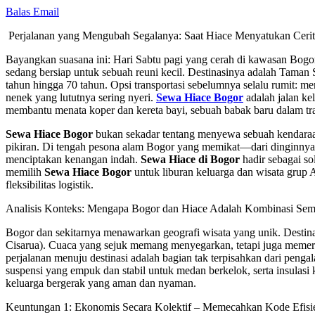
Balas Email
Perjalanan yang Mengubah Segalanya: Saat Hiace Menyatukan Cerit
Bayangkan suasana ini: Hari Sabtu pagi yang cerah di kawasan Bogor 
sedang bersiap untuk sebuah reuni kecil. Destinasinya adalah Taman 
tahun hingga 70 tahun. Opsi transportasi sebelumnya selalu rumit: m
nenek yang lututnya sering nyeri.
Sewa Hiace Bogor
adalah jalan ke
membantu menata koper dan kereta bayi, sebuah babak baru dalam trad
Sewa Hiace Bogor
bukan sekadar tentang menyewa sebuah kendaraan
pikiran. Di tengah pesona alam Bogor yang memikat—dari dinginnya 
menciptakan kenangan indah.
Sewa Hiace di Bogor
hadir sebagai so
memilih
Sewa Hiace Bogor
untuk liburan keluarga dan wisata grup An
fleksibilitas logistik.
Analisis Konteks: Mengapa Bogor dan Hiace Adalah Kombinasi Se
Bogor dan sekitarnya menawarkan geografi wisata yang unik. Destinasi
Cisarua). Cuaca yang sejuk memang menyegarkan, tetapi juga memerl
perjalanan menuju destinasi adalah bagian tak terpisahkan dari pengal
suspensi yang empuk dan stabil untuk medan berkelok, serta insulas
keluarga bergerak yang aman dan nyaman.
Keuntungan 1: Ekonomis Secara Kolektif – Memecahkan Kode Efisi