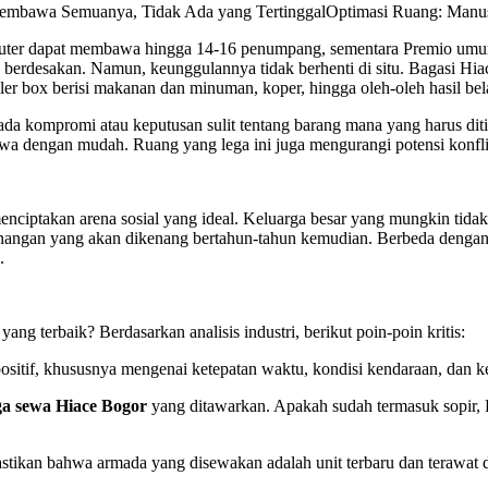
embawa Semuanya, Tidak Ada yang TertinggalOptimasi Ruang: Manu
ter dapat membawa hingga 14-16 penumpang, sementara Premio umumn
erdesakan. Namun, keunggulannya tidak berhenti di situ. Bagasi Hiace 
ooler box berisi makanan dan minuman, koper, hingga oleh-oleh hasil bel
u ada kompromi atau keputusan sulit tentang barang mana yang harus diti
wa dengan mudah. Ruang yang lega ini juga mengurangi potensi konflik
nciptakan arena sosial yang ideal. Keluarga besar yang mungkin tidak 
kenangan yang akan dikenang bertahun-tahun kemudian. Berbeda dengan s
.
ang terbaik? Berdasarkan analisis industri, berikut poin-poin kritis:
positif, khususnya mengenai ketepatan waktu, kondisi kendaraan, dan k
a sewa Hiace Bogor
yang ditawarkan. Apakah sudah termasuk sopir, 
astikan bahwa armada yang disewakan adalah unit terbaru dan terawat 