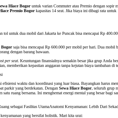
sewa Hiace Bogor
untuk varian Commuter atau Premio dengan sopir m
Hiace Premio Bogor
kapasitas 14 seat. Jika biaya ini dibagi rata unt
 tol untuk dua mobil dari Jakarta ke Puncak bisa mencapai Rp 400.000-
i Bogor
saja bisa mencapai Rp 600.000 per mobil per hari. Dua mobil b
 orang dengan barang bawaan.
ost per seat
. Keuntungan finansialnya semakin besar jika grup Anda ber
an, memberikan kepastian anggaran tanpa kejutan biaya tambahan di te
si
i efisiensi waktu dan koordinasi yang luar biasa. Bayangkan harus meng
mpat parkir yang berdekatan. Dengan
Sewa Hiace Bogor
, seluruh grup 
 satu ruang bersama. Ini menghemat energi mental yang besar bagi sang 
uang sebagai Fasilitas UtamaAnatomi Kenyamanan: Lebih Dari Seka
enyamanan yang bersifat holistik. Mari kita urai: