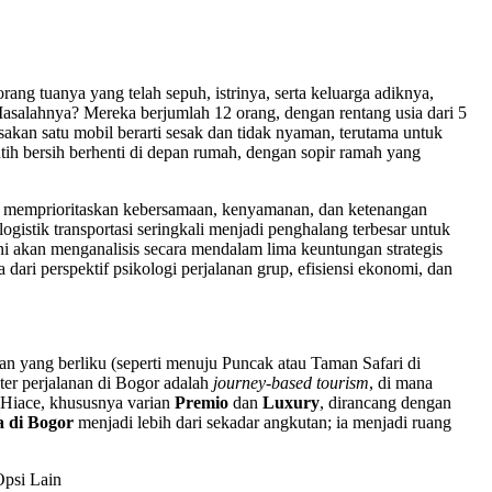
ng tuanya yang telah sepuh, istrinya, serta keluarga adiknya,
Masalahnya? Mereka berjumlah 12 orang, dengan rentang usia dari 5
akan satu mobil berarti sesak dan tidak nyaman, terutama untuk
ih bersih berhenti di depan rumah, dengan sopir ramah yang
ng memprioritaskan kebersamaan, kenyamanan, dan ketenangan
tik transportasi seringkali menjadi penghalang terbesar untuk
ni akan menganalisis secara mendalam lima keuntungan strategis
 dari perspektif psikologi perjalanan grup, efisiensi ekonomi, dan
lan yang berliku (seperti menuju Puncak atau Taman Safari di
er perjalanan di Bogor adalah
journey-based tourism
, di mana
 Hiace, khususnya varian
Premio
dan
Luxury
, dirancang dengan
a di Bogor
menjadi lebih dari sekadar angkutan; ia menjadi ruang
Opsi Lain