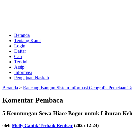
Beranda
Tentang Kami
Login
Daftar
Cari
Terkini
Arsip
Informasi
Pengajuan Naskah
Beranda
>
Rancang Bangun Sistem Informasi Geografis Pemetaan T
Komentar Pembaca
5 Keuntungan Sewa Hiace Bogor untuk Liburan Kel
oleh
Molly Cantik Terbaik Rentcar
(2025-12-24)