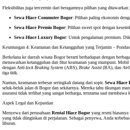
Fleksibilitas juga tercermin dari beragamnya pilihan yang ditawarkan
Sewa Hiace Commuter Bogor
: Pilihan paling ekonomis denga
Sewa Hiace Premio Bogor
: Pilihan sweet spot dengan kesei
Sewa Hiace Luxury Bogor
: Untuk pengalaman premium. Dileng
Keuntungan 4: Keamanan dan Ketangguhan yang Terjamin – Pondasi
Berkelana ke daerah wisata Bogor berarti berhadapan dengan berbagai k
menawarkan ketangguhan dan fitur keamanan yang mumpuni. Mobil Toyo
dengan
Anti-lock Braking System
(ABS),
Brake Assist
(BA), dan
Air
tiga titik.
Namun, keamanan terbesar seringkali datang dari sopir.
Sewa Hiace B
seluk-beluk jalan di Bogor dan sekitarnya. Mereka tahu tikungan man
asuransi tidak terlihat yang sangat berharga, terutama saat membawa k
Aspek Legal dan Kepastian
Menyewa dari perusahaan
Rental Hiace Bogor
yang resmi biasanya b
yang tidak diinginkan di perjalanan. Sebagai penyewa, Anda terbebas
liburan.