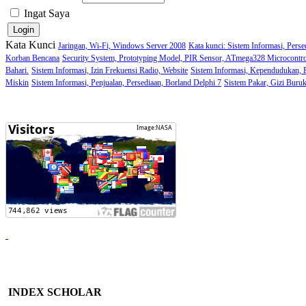
Ingat Saya
Kata Kunci
Jaringan, Wi-Fi, Windows Server 2008
Kata kunci: Sistem Informasi, Perse
Korban Bencana
Security System, Prototyping Model, PIR Sensor, ATmega328 Microcontro
Bahari.
Sistem Informasi, Izin Frekuensi Radio, Website
Sistem Informasi, Kependudukan,
Miskin
Sistem Informasi, Penjualan, Persediaan, Borland Delphi 7
Sistem Pakar, Gizi Buru
INDEX SCHOLAR