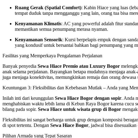
Ruang Gerak (Spatial Comfort)
: Kabin Hiace yang luas (le
tempat duduk tanpa mengganggu yang lain, orang tua bisa mereg
Kenyamanan Klimatis
: AC yang powerful adalah fitur standa
memastikan semua penumpang merasa nyaman.
Kenyamanan Sensorik
: Kursi berpelapis empuk dengan sanda
yang kondusif untuk bersantai bahkan bagi penumpang yang m
Fasilitas yang Memperkaya Pengalaman Perjalanan
Banyak penyedia
Sewa Hiace Premio atau Luxury Bogor
melengka
anak selama perjalanan. Bayangkan betapa mudahnya menjaga anak-ana
juga menjaga konektivitas, memungkinkan remaja dan orang dewasa un
Keuntungan 3: Fleksibilitas dan Kebebasan Mutlak – Anda yang Men
Inilah inti dari keunggulan
Sewa Hiace Bogor dengan sopir
. Anda m
menghabiskan waktu lebih lama di Kebun Raya Bogor karena cucu 
bilang pada sopir.
Sewa Hiace untuk wisata grup di Bogor
mengakom
Fleksibilitas ini sangat berharga untuk grup dengan komposisi beraga
di spot tertentu. Dengan
Sewa Hiace Bogor
, jadwal bisa disesuaika
Pilihan Armada yang Tepat Sasaran