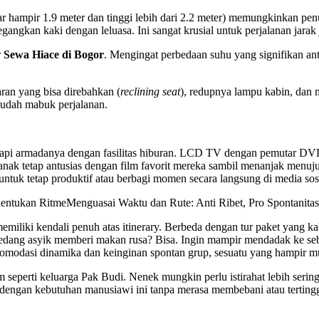
bar hampir 1.9 meter dan tinggi lebih dari 2.2 meter) memungkinkan p
angkan kaki dengan leluasa. Ini sangat krusial untuk perjalanan jarak
r
Sewa Hiace di Bogor
. Mengingat perbedaan suhu yang signifikan an
ran yang bisa direbahkan (
reclining seat
), redupnya lampu kabin, dan 
udah mabuk perjalanan.
pi armadanya dengan fasilitas hiburan. LCD TV dengan pemutar DVD
k tetap antusias dengan film favorit mereka sambil menanjak menuju 
tuk tetap produktif atau berbagi momen secara langsung di media sosi
entukan RitmeMenguasai Waktu dan Rute: Anti Ribet, Pro Spontanitas
emiliki kendali penuh atas itinerary. Berbeda dengan tur paket yang kak
sedang asyik memberi makan rusa? Bisa. Ingin mampir mendadak ke s
odasi dinamika dan keinginan spontan grup, sesuatu yang hampir mus
m seperti keluarga Pak Budi. Nenek mungkin perlu istirahat lebih serin
n dengan kebutuhan manusiawi ini tanpa merasa membebani atau tertingg