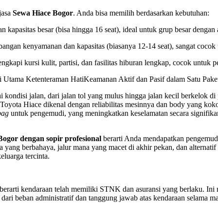
 jasa
Sewa Hiace Bogor
. Anda bisa memilih berdasarkan kebutuhan:
n kapasitas besar (bisa hingga 16 seat), ideal untuk grup besar dengan
mbangan kenyamanan dan kapasitas (biasanya 12-14 seat), sangat cocok
kapi kursi kulit, partisi, dan fasilitas hiburan lengkap, cocok untuk p
 Utama Ketenteraman HatiKeamanan Aktif dan Pasif dalam Satu Pake
ondisi jalan, dari jalan tol yang mulus hingga jalan kecil berkelok di
ta Hiace dikenal dengan reliabilitas mesinnya dan body yang kokoh. 
bag
untuk pengemudi, yang meningkatkan keselamatan secara signifika
ogor dengan sopir profesional
berarti Anda mendapatkan pengemudi y
a yang berbahaya, jalur mana yang macet di akhir pekan, dan alternat
eluarga tercinta.
erarti kendaraan telah memiliki STNK dan asuransi yang berlaku. Ini 
 dari beban administratif dan tanggung jawab atas kendaraan selama m