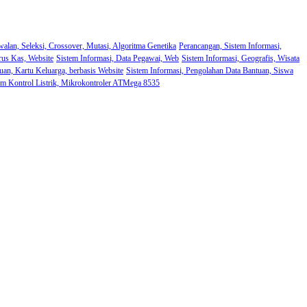
walan, Seleksi, Crossover, Mutasi, Algoritma Genetika
Perancangan, Sistem Informasi,
rus Kas, Website
Sistem Informasi, Data Pegawai, Web
Sistem Informasi, Geografis, Wisata
uan, Kartu Keluarga, berbasis Website
Sistem Informasi, Pengolahan Data Bantuan, Siswa
em Kontrol Listrik, Mikrokontroler ATMega 8535