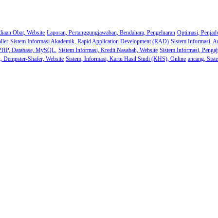
diaan Obat, Website
Laporan, Pertanggungjawaban, Bendahara, Pengeluaran
Optimasi, Penjad
ller
Sistem Informasi Akademik, Rapid Application Development (RAD)
Sistem Informasi, A
 PHP, Database, MySQL.
Sistem Informasi, Kredit Nasabah, Website
Sistem Informasi, Pengaj
k, Dempster-Shafer, Website
Sistem, Informasi, Kartu Hasil Studi (KHS), Online
ancang, Sist