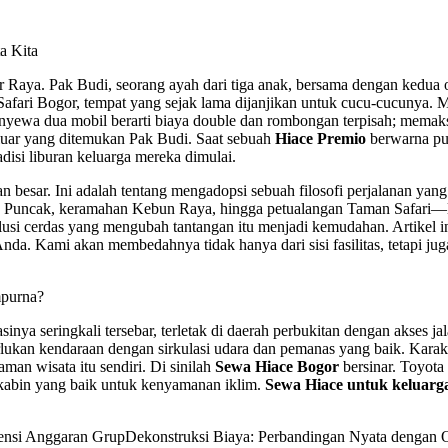
a Kita
Raya. Pak Budi, seorang ayah dari tiga anak, bersama dengan kedua ora
Safari Bogor, tempat yang sejak lama dijanjikan untuk cucu-cucunya. 
enyewa dua mobil berarti biaya double dan rombongan terpisah; memaks
luar yang ditemukan Pak Budi. Saat sebuah
Hiace Premio
berwarna put
isi liburan keluarga mereka dimulai.
 besar. Ini adalah tentang mengadopsi sebuah filosofi perjalanan ya
Puncak, keramahan Kebun Raya, hingga petualangan Taman Safari—logis
lusi cerdas yang mengubah tantangan itu menjadi kemudahan. Artikel i
da. Kami akan membedahnya tidak hanya dari sisi fasilitas, tetapi juga
mpurna?
nya seringkali tersebar, terletak di daerah perbukitan dengan akses ja
ukan kendaraan dengan sirkulasi udara dan pemanas yang baik. Karakt
aman wisata itu sendiri. Di sinilah
Sewa Hiace Bogor
bersinar. Toyota
i kabin yang baik untuk kenyamanan iklim.
Sewa Hiace untuk keluarg
ensi Anggaran GrupDekonstruksi Biaya: Perbandingan Nyata dengan 