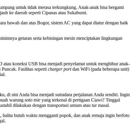
enumpang untuk tidak merasa terkungkung. Anak-anak bisa berganti
 jauh ke daerah seperti Cipanas atau Sukabumi.
tara bawah dan atas Bogor, sistem AC yang dapat diatur dengan baik
minimnya getaran serta kebisingan mesin menciptakan lingkungan
 atau koneksi USB bisa menjadi penyelamat untuk menghibur anak-
Puncak. Fasilitas seperti
charger port
dan WiFi (pada beberapa unit)
al.
u, di sini Anda bisa menjadi sutradara perjalanan Anda sendiri. Ingin
ebuah warung
soto mie
yang terkenal di pertigaan Ciawi? Tinggal
tahil dilakukan dengan transportasi umum atau tur masal.
g, balita butuh waktu mengganti popok, dan anak remaja ingin berfoto
al.