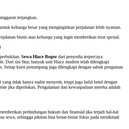
 anggaran terjangkau.
 untuk keluarga besar yang menginginkan perjalanan lebih nyaman.
erjalanan bisnis atau keluarga yang ingin memberikan treat spesial.
t
 perbukitan.
Sewa Hiace Bogor
dari penyedia terpercaya
Dari sisi fitur, banyak unit Hiace modern telah dilengkapi
n. Setiap kursi penumpang juga dilengkapi dengan sabuk pengaman
ang tidak hanya mahir menyetir, tetapi juga hafal betul dengan
if rute jika diperlukan. Pengalaman dan kewaspadaan mereka adalah
memberikan perlindungan hukum dan finansial jika terjadi hal-hal
asa sewa, sehingga pikiran bisa benar-benar fokus pada menikmati