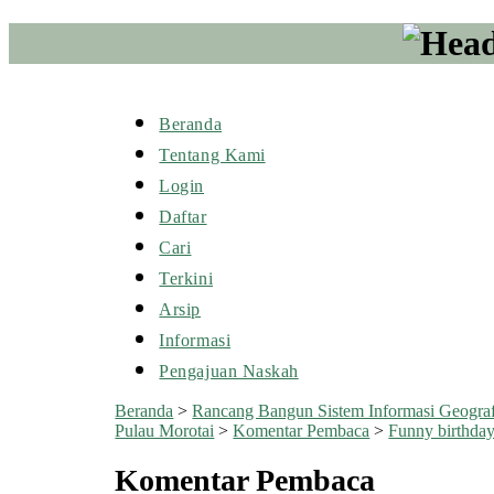
Beranda
Tentang Kami
Login
Daftar
Cari
Terkini
Arsip
Informasi
Pengajuan Naskah
Beranda
>
Rancang Bangun Sistem Informasi Geogra
Pulau Morotai
>
Komentar Pembaca
>
Funny birthday
Komentar Pembaca