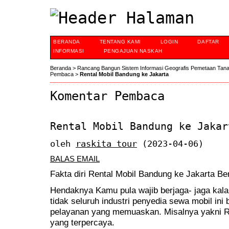
BERANDA
TENTANG KAMI
LOGIN
DAFTAR
INFORMASI
PENGAJUAN NASKAH
Beranda
>
Rancang Bangun Sistem Informasi Geografis Pemetaan Tan
Pembaca
>
Rental Mobil Bandung ke Jakarta
Komentar Pembaca
Rental Mobil Bandung ke Jakar
oleh
raskita tour
(2023-04-06)
BALAS EMAIL
Fakta diri Rental Mobil Bandung ke Jakarta Be
Hendaknya Kamu pula wajib berjaga- jaga kal
tidak seluruh industri penyedia sewa mobil in
pelayanan yang memuaskan. Misalnya yakni R
yang terpercaya.