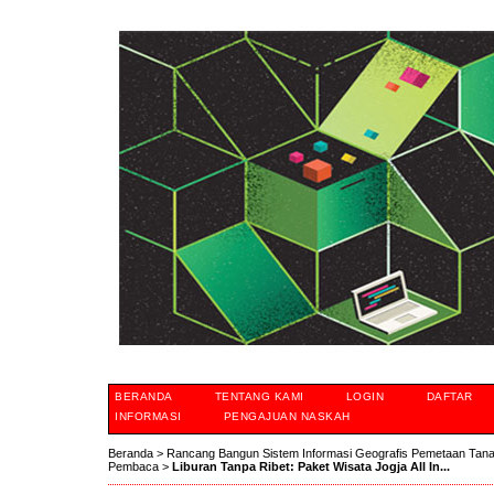
BERANDA
TENTANG KAMI
LOGIN
DAFTAR
INFORMASI
PENGAJUAN NASKAH
Beranda
>
Rancang Bangun Sistem Informasi Geografis Pemetaan Tan
Pembaca
>
Liburan Tanpa Ribet: Paket Wisata Jogja All In...