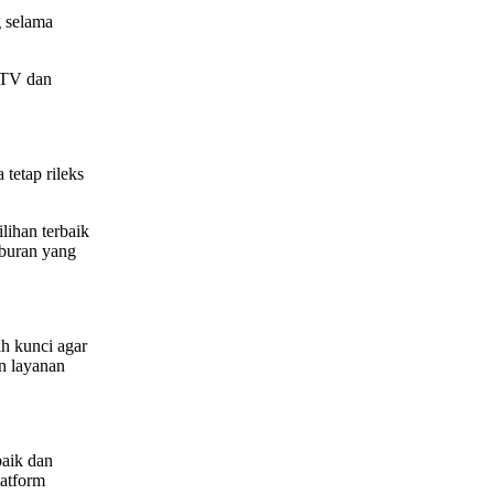
g selama
i TV dan
tetap rileks
ihan terbaik
iburan yang
h kunci agar
n layanan
baik dan
latform