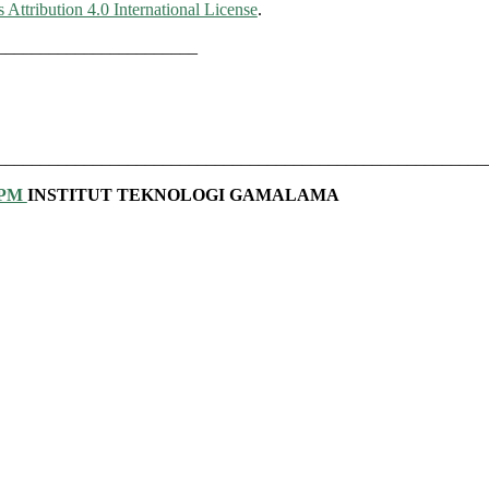
ttribution 4.0 International License
.
_______________________
________________________________________________________
PPM
INSTITUT TEKNOLOGI GAMALAMA