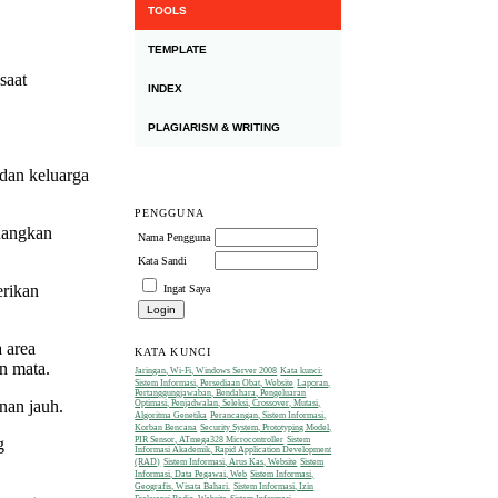
TOOLS
TEMPLATE
saat
INDEX
PLAGIARISM & WRITING
 dan keluarga
PENGGUNA
nangkan
Nama Pengguna
Kata Sandi
erikan
Ingat Saya
 area
KATA KUNCI
n mata.
Jaringan, Wi-Fi, Windows Server 2008
Kata kunci:
Sistem Informasi, Persediaan Obat, Website
Laporan,
Pertanggungjawaban, Bendahara, Pengeluaran
nan jauh.
Optimasi, Penjadwalan, Seleksi, Crossover, Mutasi,
Algoritma Genetika
Perancangan, Sistem Informasi,
Korban Bencana
Security System, Prototyping Model,
PIR Sensor, ATmega328 Microcontroller
Sistem
g
Informasi Akademik, Rapid Application Development
(RAD)
Sistem Informasi, Arus Kas, Website
Sistem
Informasi, Data Pegawai, Web
Sistem Informasi,
Geografis, Wisata Bahari.
Sistem Informasi, Izin