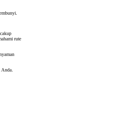
sembunyi.
ncakup
mahami rute
h nyaman
n Anda.