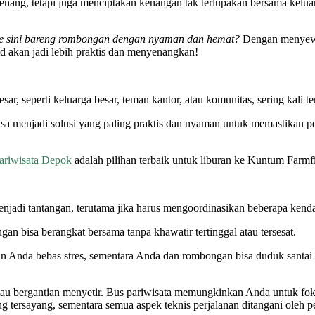
enang, tetapi juga menciptakan kenangan tak terlupakan bersama kelua
ke sini bareng rombongan dengan nyaman dan hemat?
Dengan menyew
d akan jadi lebih praktis dan menyenangkan!
 seperti keluarga besar, teman kantor, atau komunitas, sering kali ter
a menjadi solusi yang paling praktis dan nyaman untuk memastikan pe
ariwisata Depok
adalah pilihan terbaik untuk liburan ke Kuntum Farmfi
njadi tantangan, terutama jika harus mengoordinasikan beberapa kend
 bisa berangkat bersama tanpa khawatir tertinggal atau tersesat.
n Anda bebas stres, sementara Anda dan rombongan bisa duduk santai
ir atau bergantian menyetir. Bus pariwisata memungkinkan Anda untuk fo
 tersayang, sementara semua aspek teknis perjalanan ditangani oleh pe