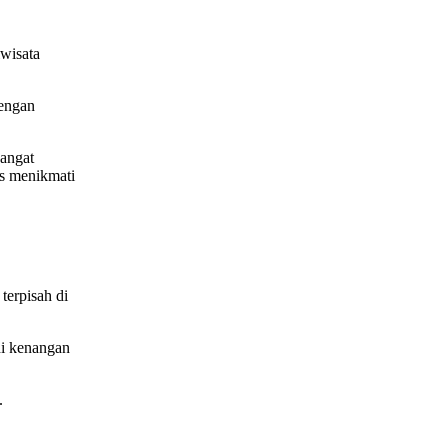
wisata
engan
sangat
us menikmati
terpisah di
di kenangan
.