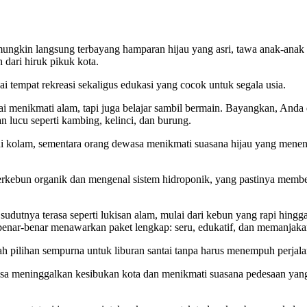
mungkin langsung terbayang hamparan hijau yang asri, tawa anak-anak 
 dari hiruk pikuk kota.
ai tempat rekreasi sekaligus edukasi yang cocok untuk segala usia.
i menikmati alam, tapi juga belajar sambil bermain. Bayangkan, Anda
n lucu seperti kambing, kelinci, dan burung.
 kolam, sementara orang dewasa menikmati suasana hijau yang mene
i berkebun organik dan mengenal sistem hidroponik, yang pastinya memb
udutnya terasa seperti lukisan alam, mulai dari kebun yang rapi hingga
 benar-benar menawarkan paket lengkap: seru, edukatif, dan memanjaka
 pilihan sempurna untuk liburan santai tanpa harus menempuh perjala
isa meninggalkan kesibukan kota dan menikmati suasana pedesaan yan