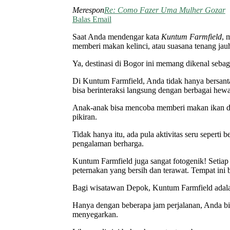
Merespon
Re: Como Fazer Uma Mulher Gozar
Balas Email
Saat Anda mendengar kata
Kuntum Farmfield
, 
memberi makan kelinci, atau suasana tenang jauh
Ya, destinasi di Bogor ini memang dikenal sebag
Di Kuntum Farmfield, Anda tidak hanya bersanta
bisa berinteraksi langsung dengan berbagai hewa
Anak-anak bisa mencoba memberi makan ikan di
pikiran.
Tidak hanya itu, ada pula aktivitas seru sepert
pengalaman berharga.
Kuntum Farmfield juga sangat fotogenik! Setiap s
peternakan yang bersih dan terawat. Tempat ini
Bagi wisatawan Depok, Kuntum Farmfield adalah
Hanya dengan beberapa jam perjalanan, Anda b
menyegarkan.