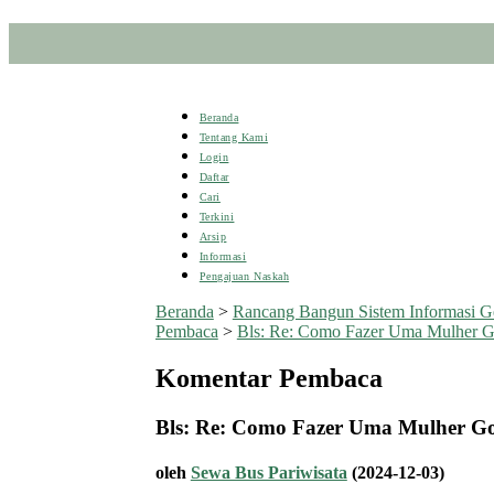
Beranda
Tentang Kami
Login
Daftar
Cari
Terkini
Arsip
Informasi
Pengajuan Naskah
Beranda
>
Rancang Bangun Sistem Informasi G
Pembaca
>
Bls: Re: Como Fazer Uma Mulher G
Komentar Pembaca
Bls: Re: Como Fazer Uma Mulher G
oleh
Sewa Bus Pariwisata
(2024-12-03)