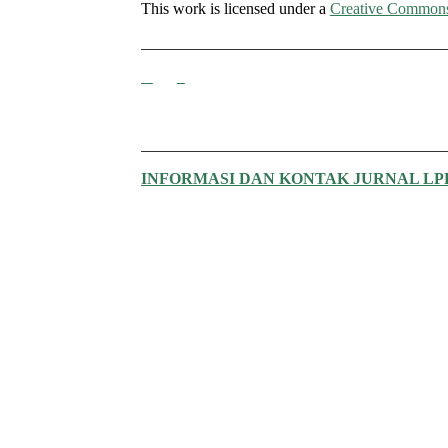
This work is licensed under a
Creative Commons A
______________________________________
______________________________________
INFORMASI DAN KONTAK JURNAL L