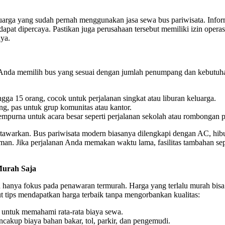
uarga yang sudah pernah menggunakan jasa sewa bus pariwisata. Inform
apat dipercaya. Pastikan juga perusahaan tersebut memiliki izin opera
ya.
n Anda memilih bus yang sesuai dengan jumlah penumpang dan kebutuh
gga 15 orang, cocok untuk perjalanan singkat atau liburan keluarga.
g, pas untuk grup komunitas atau kantor.
purna untuk acara besar seperti perjalanan sekolah atau rombongan p
 ditawarkan. Bus pariwisata modern biasanya dilengkapi dengan AC, hibu
an. Jika perjalanan Anda memakan waktu lama, fasilitas tambahan seper
Murah Saja
an hanya fokus pada penawaran termurah. Harga yang terlalu murah bisa 
kut tips mendapatkan harga terbaik tanpa mengorbankan kualitas:
 untuk memahami rata-rata biaya sewa.
cakup biaya bahan bakar, tol, parkir, dan pengemudi.