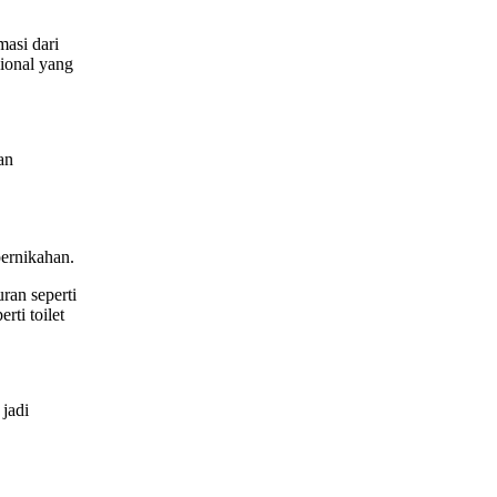
asi dari
sional yang
an
ernikahan.
ran seperti
ti toilet
jadi