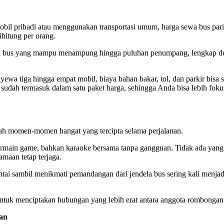
il pribadi atau menggunakan transportasi umum, harga sewa bus pari
dihitung per orang.
atu bus yang mampu menampung hingga puluhan penumpang, lengkap d
yewa tiga hingga empat mobil, biaya bahan bakar, tol, dan parkir bisa 
sudah termasuk dalam satu paket harga, sehingga Anda bisa lebih fok
lah momen-momen hangat yang tercipta selama perjalanan.
ermain game, bahkan karaoke bersama tanpa gangguan. Tidak ada yang 
maan tetap terjaga.
ai sambil menikmati pemandangan dari jendela bus sering kali menja
ntuk menciptakan hubungan yang lebih erat antara anggota rombongan
man