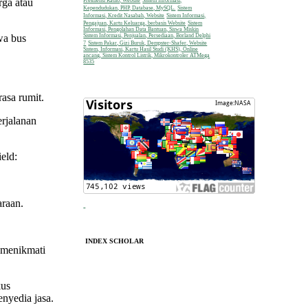
rga atau
Frekuensi Radio, Website
Sistem Informasi,
Kependudukan, PHP, Database, MySQL.
Sistem
Informasi, Kredit Nasabah, Website
Sistem Informasi,
Pengajuan, Kartu Keluarga, berbasis Website
Sistem
Informasi, Pengolahan Data Bantuan, Siswa Miskin
Sistem Informasi, Penjualan, Persediaan, Borland Delphi
a bus
7
Sistem Pakar, Gizi Buruk, Dempster-Shafer, Website
Sistem, Informasi, Kartu Hasil Studi (KHS), Online
ancang, Sistem Kontrol Listrik, Mikrokontroler ATMega
8535
asa rumit.
rjalanan
eld:
araan.
INDEX SCHOLAR
 menikmati
kus
nyedia jasa.