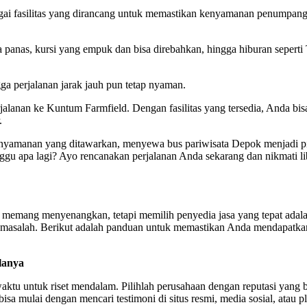
gai fasilitas yang dirancang untuk memastikan kenyamanan penumpan
 panas, kursi yang empuk dan bisa direbahkan, hingga hiburan sepert
ga perjalanan jarak jauh pun tetap nyaman.
jalanan ke Kuntum Farmfield. Dengan fasilitas yang tersedia, Anda bisa 
.
nyamanan yang ditawarkan, menyewa bus pariwisata Depok menjadi pil
nggu apa lagi? Ayo rencanakan perjalanan Anda sekarang dan nikmati l
 memang menyenangkan, tetapi memilih penyedia jasa yang tepat adala
 masalah. Berikut adalah panduan untuk memastikan Anda mendapatka
lanya
ktu untuk riset mendalam. Pilihlah perusahaan dengan reputasi yang 
isa mulai dengan mencari testimoni di situs resmi, media sosial, atau p