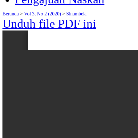
Beranda
>
Vol 3, No 2 (2020)
>
Sinambela
Unduh file PDF ini