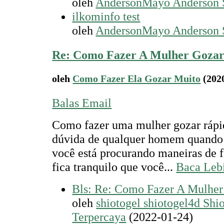
oleh
AndersonMayo Anderson 
ilkominfo test
oleh
AndersonMayo Anderson 
Re: Como Fazer A Mulher Gozar
oleh
Como Fazer Ela Gozar Muito
(202
Balas Email
Como fazer uma mulher gozar rápi
dúvida de qualquer homem quando 
você está procurando maneiras de 
fica tranquilo que você...
Baca Leb
Bls: Re: Como Fazer A Mulher
oleh
shiotogel shiotogel4d Shi
Terpercaya
(2022-01-24)