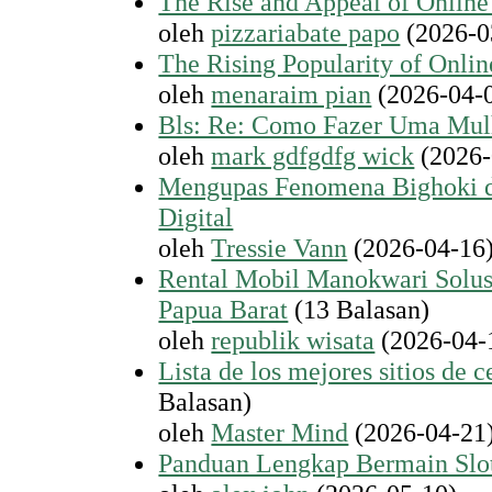
The Rise and Appeal of Online
oleh
pizzariabate papo
(2026-0
The Rising Popularity of Onli
oleh
menaraim pian
(2026-04-
Bls: Re: Como Fazer Uma Mul
oleh
mark gdfgdfg wick
(2026-
Mengupas Fenomena Bighoki di
Digital
oleh
Tressie Vann
(2026-04-16
Rental Mobil Manokwari Solus
Papua Barat
(13 Balasan)
oleh
republik wisata
(2026-04-
Lista de los mejores sitios de 
Balasan)
oleh
Master Mind
(2026-04-21
Panduan Lengkap Bermain Slo