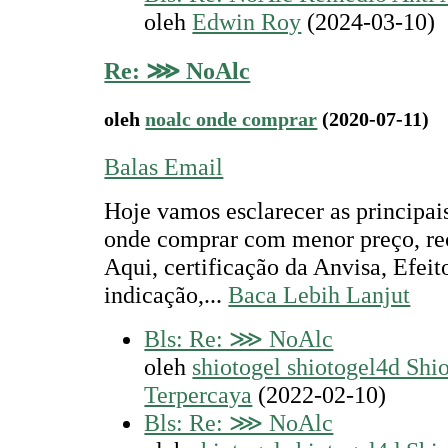
oleh
Edwin Roy
(2024-03-10)
Re: ⋙ NoAlc
oleh
noalc onde comprar
(2020-07-11)
Balas Email
Hoje vamos esclarecer as principai
onde comprar com menor preço, r
Aqui, certificação da Anvisa, Efeit
indicação,...
Baca Lebih Lanjut
Bls: Re: ⋙ NoAlc
oleh
shiotogel shiotogel4d Shi
Terpercaya
(2022-02-10)
Bls: Re: ⋙ NoAlc