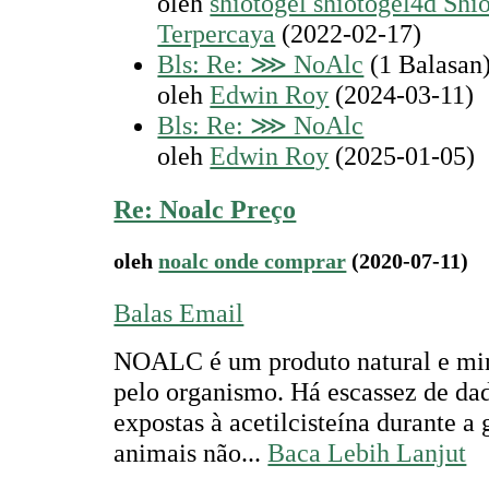
oleh
shiotogel shiotogel4d Shi
Terpercaya
(2022-02-17)
Bls: Re: ⋙ NoAlc
(1 Balasan
oleh
Edwin Roy
(2024-03-11)
Bls: Re: ⋙ NoAlc
oleh
Edwin Roy
(2025-01-05)
Re: Noalc Preço
oleh
noalc onde comprar
(2020-07-11)
Balas Email
NOALC é um produto natural e mine
pelo organismo. Há escassez de dad
expostas à acetilcisteína durante a
animais não...
Baca Lebih Lanjut