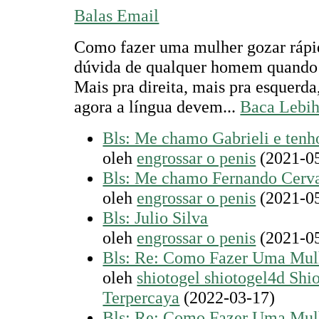
Balas Email
Como fazer uma mulher gozar rápi
dúvida de qualquer homem quando 
Mais pra direita, mais pra esquerda
agora a língua devem...
Baca Lebih
Bls: Me chamo Gabrieli e tenh
oleh
engrossar o penis
(2021-0
Bls: Me chamo Fernando Cerv
oleh
engrossar o penis
(2021-0
Bls: Julio Silva
oleh
engrossar o penis
(2021-0
Bls: Re: Como Fazer Uma Mul
oleh
shiotogel shiotogel4d Shi
Terpercaya
(2022-03-17)
Bls: Re: Como Fazer Uma Mul