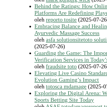
Behind the Ratings: How Onli
Platforms Are Redefining Playe
oleh
reporto tosite
(2025-07-26
Embracing Balance and Healing:
Ayurvedic Massage Success
oleh
asfa solutionsitetoto solut
(2025-07-26)
Guarding the Game: The Impor
Verification Services in Today
oleh
fraudsite toto
(2025-07-26
Elevating Live Casino Standar
Evolution Gaming’s Impact
oleh
totosca mdamage
(2025-0
Exploring the Digital Arena: 
Sports Betting Site Today
oleh
ASAF totodamagereport t