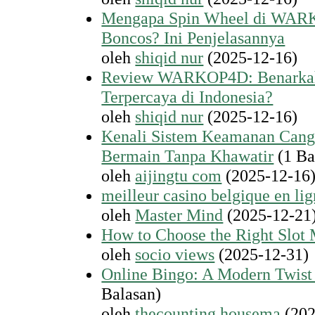
Mengapa Spin Wheel di WARK
Boncos? Ini Penjelasannya
oleh
shiqid nur
(2025-12-16)
Review WARKOP4D: Benarkah J
Terpercaya di Indonesia?
oleh
shiqid nur
(2025-12-16)
Kenali Sistem Keamanan Can
Bermain Tanpa Khawatir
(1 Ba
oleh
aijingtu com
(2025-12-16
meilleur casino belgique en li
oleh
Master Mind
(2025-12-21
How to Choose the Right Slot
oleh
socio views
(2025-12-31)
Online Bingo: A Modern Twist
Balasan)
oleh
thecounting housema
(202