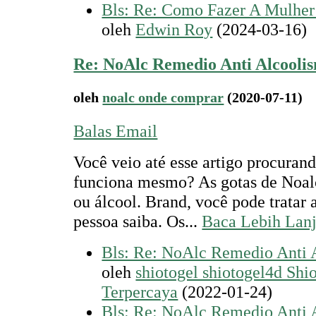
Bls: Re: Como Fazer A Mulher
oleh
Edwin Roy
(2024-03-16)
Re: NoAlc Remedio Anti Alcooli
oleh
noalc onde comprar
(2020-07-11)
Balas Email
Você veio até esse artigo procuran
funciona mesmo? As gotas de Noal
ou álcool. Brand, você pode tratar
pessoa saiba. Os...
Baca Lebih Lanj
Bls: Re: NoAlc Remedio Anti 
oleh
shiotogel shiotogel4d Shi
Terpercaya
(2022-01-24)
Bls: Re: NoAlc Remedio Anti 