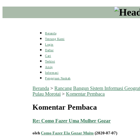
Beranda
Tentang Kami
Login
Daftar
Cari
Terkini
Arsip
Informasi
Pengajuan Naskah
Beranda
>
Rancang Bangun Sistem Informasi Geogra
Pulau Morotai
>
Komentar Pembaca
Komentar Pembaca
Re: Como Fazer Uma Mulher Gozar
oleh
Como Fazer Ela Gozar Muito
(2020-07-07)