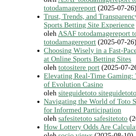
totodamagereport
(2025-07-26
Trust, Trends, and Transparen
Sports Betting Site Experience
oleh
ASAF totodamagereport t
totodamagereport
(2025-07-26
Choosing Wisely in a Fast-Pa
at Online Sports Betting Sites
oleh
totositere port
(2025-07-2
Elevating Real-Time Gaming: 
of Evolution Casino
oleh
siteguidetoto siteguidetot
Navigating the World of Toto 
for Informed Participation
oleh
safesitetoto safesitetoto
(2
How Lottery Odds Are Calcula
oleh
socio views
(2025-08-10)