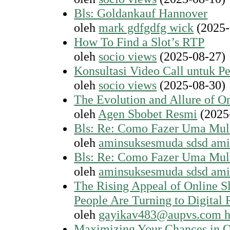
Bls: Goldankauf Hannover
oleh
mark gdfgdfg wick
(2025-
How To Find a Slot’s RTP
oleh
socio views
(2025-08-27)
Konsultasi Video Call untuk Pe
oleh
socio views
(2025-08-30)
The Evolution and Allure of O
oleh
Agen Sbobet Resmi
(2025
Bls: Re: Como Fazer Uma Mul
oleh
aminsuksesmuda sdsd am
Bls: Re: Como Fazer Uma Mul
oleh
aminsuksesmuda sdsd am
The Rising Appeal of Online 
People Are Turning to Digital 
oleh
gayikav483@aupvs.com he
Maximizing Your Chances in O