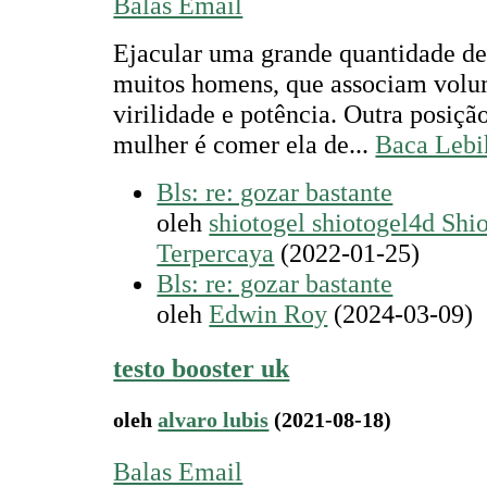
Balas Email
Ejacular uma grande quantidade de
muitos homens, que associam vol
virilidade e potência. Outra posição
mulher é comer ela de...
Baca Lebi
Bls: re: gozar bastante
oleh
shiotogel shiotogel4d Shi
Terpercaya
(2022-01-25)
Bls: re: gozar bastante
oleh
Edwin Roy
(2024-03-09)
testo booster uk
oleh
alvaro lubis
(2021-08-18)
Balas Email