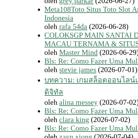
oleh
grey parkar
(2026-06-27)
Meta108Toto Situs Toto Slot A
Indonesia
oleh
rafa 54da
(2026-06-28)
COLOKSGP MAIN SANTAI 
MACAU TERNAMA & SITU
oleh
Master Mind
(2026-06-29
Bls: Re: Como Fazer Uma Mul
oleh
stevie james
(2026-07-01)
บทความ: เกมสล็อตออนไลน์
ดิจิทัล
oleh
alina messey
(2026-07-02
Bls: Re: Como Fazer Uma Mul
oleh
clara king
(2026-07-02)
Bls: Re: Como Fazer Uma Mul
oleh
zayn xiong
(2026-07-04)