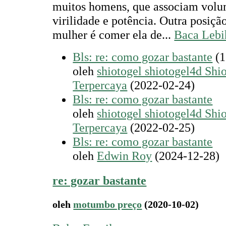
muitos homens, que associam vol
virilidade e potência. Outra posição
mulher é comer ela de...
Baca Lebi
Bls: re: como gozar bastante
(1
oleh
shiotogel shiotogel4d Shi
Terpercaya
(2022-02-24)
Bls: re: como gozar bastante
oleh
shiotogel shiotogel4d Shi
Terpercaya
(2022-02-25)
Bls: re: como gozar bastante
oleh
Edwin Roy
(2024-12-28)
re: gozar bastante
oleh
motumbo preço
(2020-10-02)