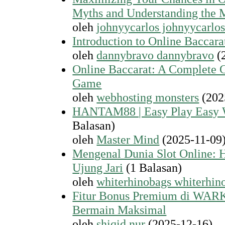
Myths and Understanding the 
oleh
johnyycarlos johnyycarlo
Introduction to Online Baccara
oleh
dannybravo dannybravo
(
Online Baccarat: A Complete G
Game
oleh
webhosting monsters
(202
HANTAM88 | Easy Play Easy 
Balasan)
oleh
Master Mind
(2025-11-09
Mengenal Dunia Slot Online: 
Ujung Jari
(1 Balasan)
oleh
whiterhinobags whiterhin
Fitur Bonus Premium di WAR
Bermain Maksimal
oleh
shiqid nur
(2025-12-16)