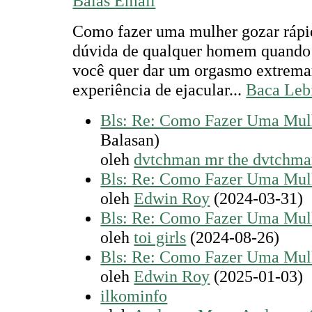
Balas Email
Como fazer uma mulher gozar rápi
dúvida de qualquer homem quando 
você quer dar um orgasmo extrema
experiência de ejacular...
Baca Leb
Bls: Re: Como Fazer Uma Mul
Balasan)
oleh
dvtchman mr the dvtchm
Bls: Re: Como Fazer Uma Mul
oleh
Edwin Roy
(2024-03-31)
Bls: Re: Como Fazer Uma Mul
oleh
toi girls
(2024-08-26)
Bls: Re: Como Fazer Uma Mul
oleh
Edwin Roy
(2025-01-03)
ilkominfo