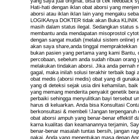
yang saya jual original, bisa di cek feedback 
Hati-hati dengan iklan obat aborsi yang menjer
aborsi atau iklan iklan lain yang mengaku seba
LOGIKAnya DOKTER tidak akan Buka KLINIK A
masih dalam status ilegal. Sedangkan status s
membantu anda mendapatan misoprostol cytot
dengan sangat mudah (melalui sistem online) m
akan saya share,anda tinggal mempraktekkan ny
bukan pasien yang pertama yang kami Bantu, d
percobaan, sebelum anda sudah ribuan orang 
melakukan tindakan aborsi. Jika anda pernah 
gagal, maka inilah solusi terakhir terbaik bagi
obat medis (aborsi medis) obat yang di gunaka
yang di deteksi sejak usia dini kehamilan, ba
yang memang menderita penyakit genetik berat
perbaiki sehingga menyulitkan bayi tersebut u
harus di keluarkan. Anda bisa Konsultasi Cont
berkonsultasi & membeli !Jangan terpengaruh 
obat aborsi ampuh yang benar-benar effektif d
karna kualitas dan keamanannya terjamin, S
benar-benar masalah tuntas bersih, jangan ragu
pakai, Anda yang menentukan masa depan And