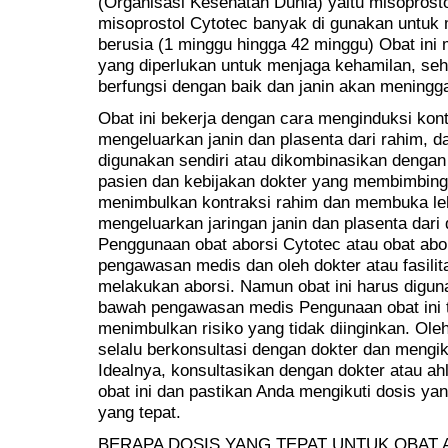
(Organisasi Kesehatan Dunia) yaitu misoprosto
misoprostol Cytotec banyak di gunakan untuk
berusia (1 minggu hingga 42 minggu) Obat in
yang diperlukan untuk menjaga kehamilan, seh
berfungsi dengan baik dan janin akan meningga
Obat ini bekerja dengan cara menginduksi kon
mengeluarkan janin dan plasenta dari rahim, d
digunakan sendiri atau dikombinasikan dengan 
pasien dan kebijakan dokter yang membimbing.
menimbulkan kontraksi rahim dan membuka le
mengeluarkan jaringan janin dan plasenta dari
Penggunaan obat aborsi Cytotec atau obat abo
pengawasan medis dan oleh dokter atau fasili
melakukan aborsi. Namun obat ini harus diguna
bawah pengawasan medis Pengunaan obat ini t
menimbulkan risiko yang tidak diinginkan. Oleh
selalu berkonsultasi dengan dokter dan mengik
Idealnya, konsultasikan dengan dokter atau 
obat ini dan pastikan Anda mengikuti dosis y
yang tepat.
BERAPA DOSIS YANG TEPAT UNTUK OBAT