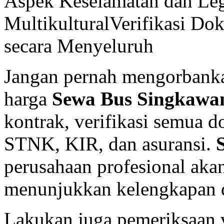
Aspek Keselamatan dan Lega
MultikulturalVerifikasi D
secara Menyeluruh
Jangan pernah mengorbanka
harga
Sewa Bus Singkawa
kontrak, verifikasi semua 
STNK, KIR, dan asuransi.
perusahaan profesional aka
menunjukkan kelengkapan
Lakukan juga pemeriksaan v