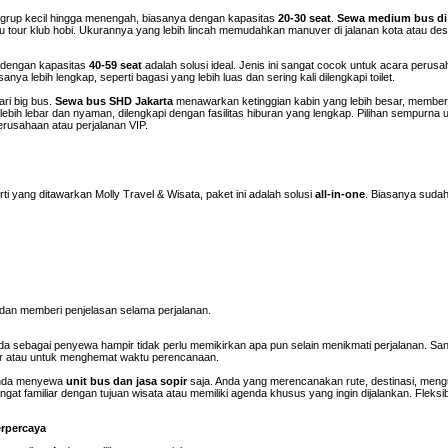
uk grup kecil hingga menengah, biasanya dengan kapasitas
20-30 seat
.
Sewa medium bus di 
tau tour klub hobi. Ukurannya yang lebih lincah memudahkan manuver di jalanan kota atau des
dengan kapasitas
40-59 seat
adalah solusi ideal. Jenis ini sangat cocok untuk acara perusa
anya lebih lengkap, seperti bagasi yang lebih luas dan sering kali dilengkapi toilet.
ari big bus.
Sewa bus SHD Jakarta
menawarkan ketinggian kabin yang lebih besar, member
lebih lebar dan nyaman, dilengkapi dengan fasilitas hiburan yang lengkap. Pilihan sempurna 
erusahaan atau perjalanan VIP.
rti yang ditawarkan Molly Travel & Wisata, paket ini adalah solusi
all-in-one
. Biasanya suda
an memberi penjelasan selama perjalanan.
nda sebagai penyewa hampir tidak perlu memikirkan apa pun selain menikmati perjalanan. Sa
ier atau untuk menghemat waktu perencanaan.
 Anda menyewa
unit bus dan jasa sopir
saja. Anda yang merencanakan rute, destinasi, meng
t familiar dengan tujuan wisata atau memiliki agenda khusus yang ingin dijalankan. Fleksibi
erpercaya