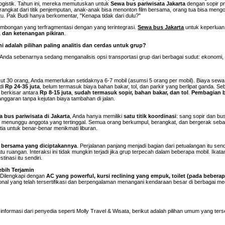
ogistik. Tahun ini, mereka memutuskan untuk
Sewa bus pariwisata Jakarta
dengan sopir pr
ngkat dari titik penjemputan, anak-anak bisa menonton film bersama, orang tua bisa mengo
tu. Pak Budi hanya berkomentar, "Kenapa tidak dari dulu?"
mbongan yang terfragmentasi dengan yang terintegrasi.
Sewa bus Jakarta
untuk keperluan
, dan ketenangan pikiran
.
i adalah pilihan paling analitis dan cerdas untuk grup?
 Anda sebenarnya sedang menganalisis opsi transportasi grup dari berbagai sudut: ekonomi, lo
t 30 orang, Anda memerlukan setidaknya 6-7 mobil (asumsi 5 orang per mobil). Biaya sewa 
adi
Rp 24-35 juta
, belum termasuk biaya bahan bakar, tol, dan parkir yang berlipat ganda. Se
 berkisar antara
Rp 8-15 juta
,
sudah termasuk sopir, bahan bakar, dan tol
.
Pembagian b
ggaran tanpa kejutan biaya tambahan di jalan.
 bus pariwisata di Jakarta
, Anda hanya memiliki
satu titik koordinasi
: sang sopir dan bus
u menunggu anggota yang tertinggal. Semua orang berkumpul, berangkat, dan bergerak seba
ia untuk benar-benar menikmati liburan.
 bersama yang diciptakannya
. Perjalanan panjang menjadi bagian dari petualangan itu se
u ruangan. Interaksi ini tidak mungkin terjadi jika grup terpecah dalam beberapa mobil. Ikat
inasi itu sendiri.
bih Terjamin
 Dilengkapi dengan
AC yang powerful, kursi reclining yang empuk, toilet (pada beberapa
fesional yang telah tersertifikasi dan berpengalaman menangani kendaraan besar di berbagai 
nformasi dari penyedia seperti Molly Travel & Wisata, berikut adalah pilihan umum yang ters