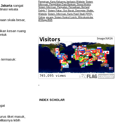
Pengajuan, Kartu Keluarga, berbasis Website
Sistem
Informasi, Pengolahan Data Bantuan, Siswa Miskin
Jakarta
sangat
Sistem Informasi, Penjualan, Persediaan, Borland
tinasi wisata
Delphi 7
Sistem Pakar, Gizi Buruk, Dempster-Shafer,
Website
Sistem, Informasi, Kartu Hasil Studi (KHS),
Online
ancang, Sistem Kontrol Listrik, Mikrokontroler
haan skala besar,
ATMega 8535
ikan kesan ruang
untuk
h termasuk:
INDEX SCHOLAR
ngat
urus tiket masuk,
litasnya lebih