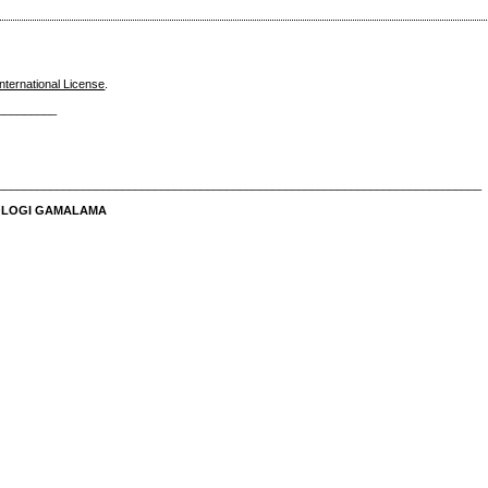
nternational License
.
_________
__________________________________________________________________________
NOLOGI GAMALAMA