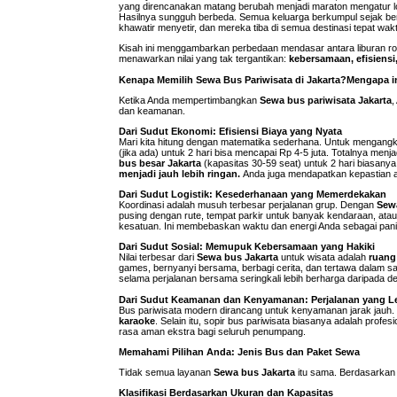
yang direncanakan matang berubah menjadi maraton mengatur l
Hasilnya sungguh berbeda. Semua keluarga berkumpul sejak bera
khawatir menyetir, dan mereka tiba di semua destinasi tepat wak
Kisah ini menggambarkan perbedaan mendasar antara liburan ro
menawarkan nilai yang tak tergantikan:
kebersamaan, efisiensi
Kenapa Memilih Sewa Bus Pariwisata di Jakarta?
Mengapa in
Ketika Anda mempertimbangkan
Sewa bus pariwisata Jakarta
,
dan keamanan.
Dari Sudut Ekonomi: Efisiensi Biaya yang Nyata
Mari kita hitung dengan matematika sederhana. Untuk mengangku
(jika ada) untuk 2 hari bisa mencapai Rp 4-5 juta. Totalnya menj
bus besar Jakarta
(kapasitas 30-59 seat) untuk 2 hari biasanya
menjadi jauh lebih ringan.
Anda juga mendapatkan kepastian an
Dari Sudut Logistik: Kesederhanaan yang Memerdekakan
Koordinasi adalah musuh terbesar perjalanan grup. Dengan
Sewa
pusing dengan rute, tempat parkir untuk banyak kendaraan, ata
kesatuan. Ini membebaskan waktu dan energi Anda sebagai panit
Dari Sudut Sosial: Memupuk Kebersamaan yang Hakiki
Nilai terbesar dari
Sewa bus Jakarta
untuk wisata adalah
ruang
games, bernyanyi bersama, berbagi cerita, dan tertawa dalam sat
selama perjalanan bersama seringkali lebih berharga daripada dest
Dari Sudut Keamanan dan Kenyamanan: Perjalanan yang Le
Bus pariwisata modern dirancang untuk kenyamanan jarak jauh.
karaoke
. Selain itu, sopir bus pariwisata biasanya adalah pro
rasa aman ekstra bagi seluruh penumpang.
Memahami Pilihan Anda: Jenis Bus dan Paket Sewa
Tidak semua layanan
Sewa bus Jakarta
itu sama. Berdasarkan i
Klasifikasi Berdasarkan Ukuran dan Kapasitas