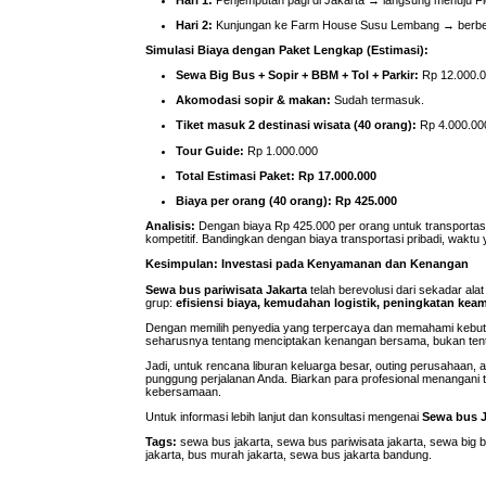
Hari 2:
Kunjungan ke Farm House Susu Lembang → berbelan
Simulasi Biaya dengan Paket Lengkap (Estimasi):
Sewa Big Bus + Sopir + BBM + Tol + Parkir:
Rp 12.000.
Akomodasi sopir & makan:
Sudah termasuk.
Tiket masuk 2 destinasi wisata (40 orang):
Rp 4.000.00
Tour Guide:
Rp 1.000.000
Total Estimasi Paket:
Rp 17.000.000
Biaya per orang (40 orang):
Rp 425.000
Analisis:
Dengan biaya Rp 425.000 per orang untuk transportasi 
kompetitif. Bandingkan dengan biaya transportasi pribadi, waktu
Kesimpulan: Investasi pada Kenyamanan dan Kenangan
Sewa bus pariwisata Jakarta
telah berevolusi dari sekadar ala
grup:
efisiensi biaya, kemudahan logistik, peningkatan kea
Dengan memilih penyedia yang terpercaya dan memahami kebutu
seharusnya tentang menciptakan kenangan bersama, bukan ten
Jadi, untuk rencana liburan keluarga besar, outing perusahaan,
punggung perjalanan Anda. Biarkan para profesional menangani
kebersamaan.
Untuk informasi lebih lanjut dan konsultasi mengenai
Sewa bus J
Tags:
sewa bus jakarta, sewa bus pariwisata jakarta, sewa big bu
jakarta, bus murah jakarta, sewa bus jakarta bandung.