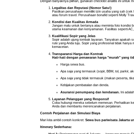
Dengan banyaknya pilihan, gunakan checklist analitis ini untuk 
Legalitas dan Reputasi (Nomor Satu!)
Pastikan perusahaan memiliki izin usaha yang sah (cek
atau forum travel. Perusahaan bonafid seperti Molly Tra
Kondisi dan Kualitas Armada
Jangan malu untuk bertanya atau meminta foto kondisi 
utama keamanan dan kenyamanan. Fasilitas seperti AC,
Kualifikasi Sopir yang Jelas
Sopir adalah ujung tombak layanan. Tanyakan apakah so
rute yang Anda tuju. Sopir yang profesional tidak hanya 
kemacetan.
Transparansi Harga dan Kontrak
Hati-hati dengan penawaran harga "murah" yang tida
Harga sewa bus.
Apa saja yang termasuk (sopir, BBM, tol, parkir, a
Apa saja yang tidak termasuk (makan peserta, tik
Kebijakan pembatalan dan denda.
Asuransi penumpang dan kendaraan.
Ini adalah
Layanan Pelanggan yang Responsif
Coba hubungi mereka sebelum memesan. Perhatikan k
Anda dan membantu merencanakan perjalanan.
Contoh Perjalanan dan Simulasi Biaya
Mari kita ambil contoh konkret:
Sewa bus pariwisata Jakarta u
Itinerary Sederhana:
Hari 1:
Penjemputan pagi di Jakarta → langsung menuju Fl