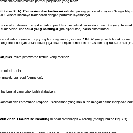
memastikan Anda memilih partner perjalanan yang tepat:
 NIB atau SIUP).
Cari review dan testimoni asli
dari pelanggan sebelumnya di Google Maps,
vel & Wisata biasanya transparan dengan portofolio layanannya.
bus sebelum disewa. Tanyakan tahun produksi dan jadwal perawatan rutin. Bus yang terawat
 audio-video, dan
toilet yang berfungsi
(jika diperlukan) harus dikonfirmasi.
pir adalah karyawan tetap yang berpengalaman, memiliki SIM B2 yang masih berlaku, dan fa
mengemudi dengan aman, tetapi juga bisa menjadi sumber informasi tentang rute alternatif jika 
k jelas.
Minta penawaran tertulis yang merinci:
komodasi sopir).
et masuk, tips sopir/pemandu).
 hal krusial yang tidak boleh diabaikan.
ecepatan dan keramahan respons. Perusahaan yang baik akan dengan sabar menjawab se
ntuk 2 hari 1 malam ke Bandung
dengan rombongan 40 orang (menggunakan Big Bus).
oating Market Lembang → check-in hotel → wisata kuliner malam di daerah Dago.