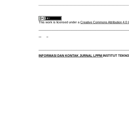
This work is licensed under a
Creative Commons Attribution 4.0 I
____________________________________________________
____________________________________________________
INFORMASI DAN KONTAK JURNAL LPPM
INSTITUT TEK