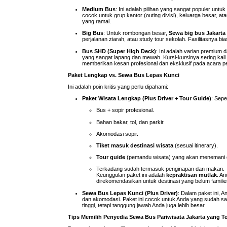
Medium Bus
: Ini adalah pilihan yang sangat populer unt
cocok untuk grup kantor (outing divisi), keluarga besar, a
yang ramai.
Big Bus
: Untuk rombongan besar,
Sewa big bus Jakarta
perjalanan ziarah, atau study tour sekolah. Fasilitasnya bias
Bus SHD (Super High Deck)
: Ini adalah varian premium d
yang sangat lapang dan mewah. Kursi-kursinya sering kali 
memberikan kesan profesional dan eksklusif pada acara p
Paket Lengkap vs. Sewa Bus Lepas Kunci
Ini adalah poin kritis yang perlu dipahami:
Paket Wisata Lengkap (Plus Driver + Tour Guide)
: Sepe
Bus + sopir profesional.
Bahan bakar, tol, dan parkir.
Akomodasi sopir.
Tiket masuk destinasi wisata
(sesuai itinerary).
Tour guide
(pemandu wisata) yang akan menemani d
Terkadang sudah termasuk penginapan dan makan.
Keunggulan paket ini adalah
kepraktisan mutlak
. A
direkomendasikan untuk destinasi yang belum famil
Sewa Bus Lepas Kunci (Plus Driver)
: Dalam paket ini,
dan akomodasi. Paket ini cocok untuk Anda yang sudah sanga
tinggi, tetapi tanggung jawab Anda juga lebih besar.
Tips Memilih Penyedia Sewa Bus Pariwisata Jakarta yang T