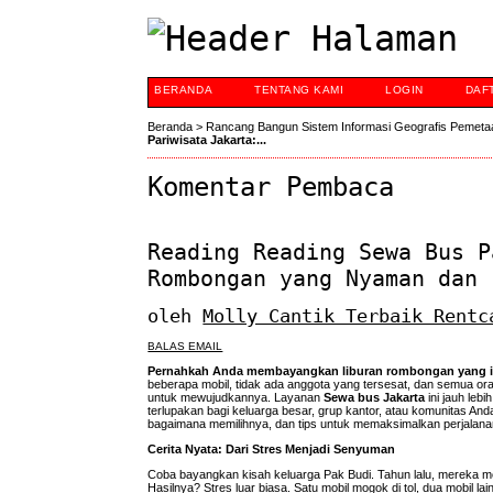
BERANDA
TENTANG KAMI
LOGIN
DAF
Beranda
>
Rancang Bangun Sistem Informasi Geografis Pemeta
Pariwisata Jakarta:...
Komentar Pembaca
Reading Reading Sewa Bus P
Rombongan yang Nyaman dan 
oleh
Molly Cantik Terbaik Rentc
BALAS EMAIL
Pernahkah Anda membayangkan liburan rombongan yang i
beberapa mobil, tidak ada anggota yang tersesat, dan semua o
untuk mewujudkannya. Layanan
Sewa bus Jakarta
ini jauh leb
terlupakan bagi keluarga besar, grup kantor, atau komunitas Anda
bagaimana memilihnya, dan tips untuk memaksimalkan perjalana
Cerita Nyata: Dari Stres Menjadi Senyuman
Coba bayangkan kisah keluarga Pak Budi. Tahun lalu, mereka m
Hasilnya? Stres luar biasa. Satu mobil mogok di tol, dua mobil 