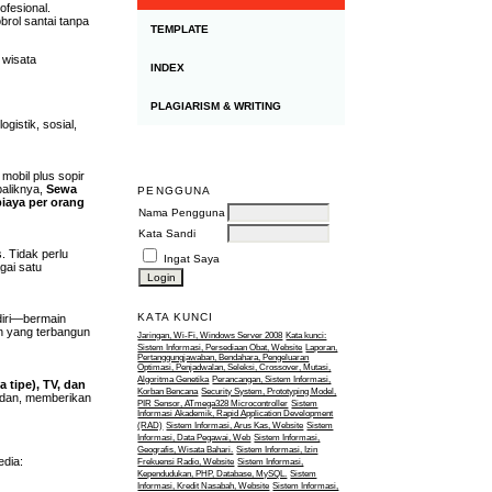
ofesional.
brol santai tanpa
TEMPLATE
 wisata
INDEX
PLAGIARISM & WRITING
gistik, sosial,
mobil plus sopir
baliknya,
Sewa
PENGGUNA
iaya per orang
Nama Pengguna
Kata Sandi
. Tidak perlu
Ingat Saya
gai satu
KATA KUNCI
ndiri—bermain
an yang terbangun
Jaringan, Wi-Fi, Windows Server 2008
Kata kunci:
Sistem Informasi, Persediaan Obat, Website
Laporan,
Pertanggungjawaban, Bendahara, Pengeluaran
Optimasi, Penjadwalan, Seleksi, Crossover, Mutasi,
Algoritma Genetika
Perancangan, Sistem Informasi,
 tipe), TV, dan
Korban Bencana
Security System, Prototyping Model,
medan, memberikan
PIR Sensor, ATmega328 Microcontroller
Sistem
Informasi Akademik, Rapid Application Development
(RAD)
Sistem Informasi, Arus Kas, Website
Sistem
Informasi, Data Pegawai, Web
Sistem Informasi,
Geografis, Wisata Bahari.
Sistem Informasi, Izin
edia:
Frekuensi Radio, Website
Sistem Informasi,
Kependudukan, PHP, Database, MySQL.
Sistem
Informasi, Kredit Nasabah, Website
Sistem Informasi,