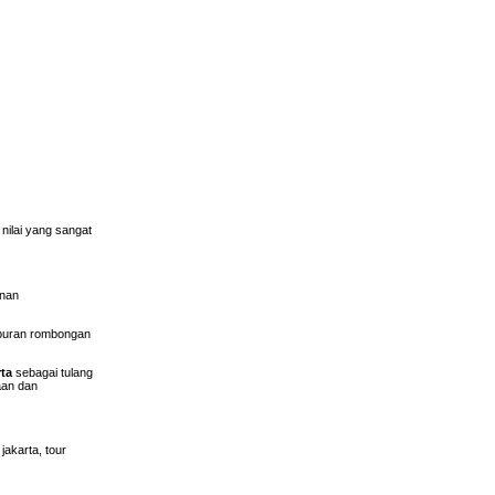
nilai yang sangat
anan
iburan rombongan
rta
sebagai tulang
aan dan
jakarta, tour