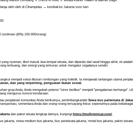
ja oleh-oleh di Cihampelas → kembali ke Jakarta sore hari.
000
0 (estimasi @Rp 100.000/orang)
yang nyaman, tiket masuk dua tempat wisata, dan dipandu dari awal hingga akhir, ini adalah 
 yang terbuang, dan energi yang terkuras untuk mengatur segalanya sendiri.
t angkut menjadi solusi liburan rombongan yang holistik. Ia menjawab tantangan utama perjal
manan, dan yang terpenting, penguatan ikatan sosial.
han grup Anda, Anda mengubah potensi "stres berlibur" menjadi "pengalaman berharga". L
tang mengurus konvoi kendaraan.
 atau perjalanan komunitas Anda berikutnya, pertimbangkanlah
Sewa bus pariwisata di Jaka
 transportasi, sementara Anda dan orang-orang tersayang fokus sepenuhnya pada kebahagi
akarta
dan paket wisata lengkap lainnya, kunjungi
https://mollyrentcar.com/
.
s jakarta, sewa medium bus jakarta, bus pariwisata jakarta, rental bus jakarta, paket wisata 