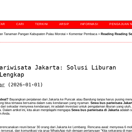
TAR
CARI
TERKINI
ARSIP
INFORMASI
PENGAJUAN 
an Tanaman Pangan Kabupaten Pulau Morotai
>
Komentar Pembaca
>
Reading Reading S
ariwisata Jakarta: Solusi Liburan
Lengkap
ar
(2026-01-01)
deal?
Bayangkan perjalanan dari Jakarta ke Puncak atau Bandung tanpa harus pusing men
rang bisa tertawa bersama dalam satu kendaraan yang nyaman.
Sewa bus pariwisata Jakar
ih dari sekadar menyewa kendaraan; ini adalah investasi untuk pengalaman liburan yang utuh, 
. Dalam artikel ini, kita akan menjelajahi mengapa
Sewa bus pariwisata di Jakarta
adalah so
n Anda.
erencanakan reuni besar 30 orang dari Jakarta ke Lembang. Rencana awal: menyewa 6 mobi
lain tersesat, dan komunikasi via grup WhatsApp riuh dengan pertanyaan "Kita sekarang di man