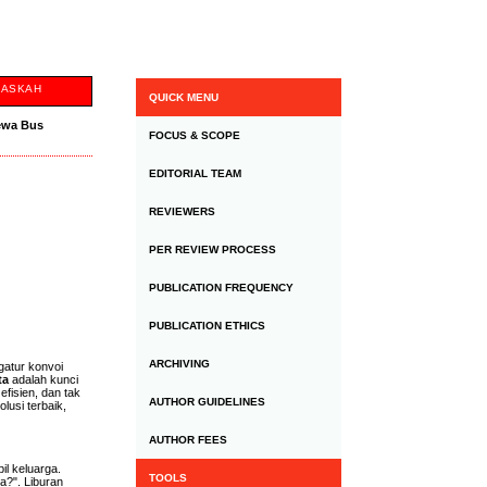
NASKAH
QUICK MENU
ewa Bus
FOCUS & SCOPE
EDITORIAL TEAM
REVIEWERS
PER REVIEW PROCESS
PUBLICATION FREQUENCY
PUBLICATION ETHICS
ARCHIVING
gatur konvoi
ta
adalah kunci
efisien, dan tak
AUTHOR GUIDELINES
lusi terbaik,
AUTHOR FEES
l keluarga.
TOOLS
a?". Liburan