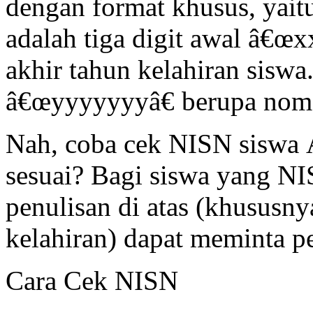
dengan format khusus, yai
adalah tiga digit awal â€œx
akhir tahun kelahiran siswa
â€œyyyyyyyâ€ berupa nomo
Nah, coba cek NISN siswa 
sesuai? Bagi siswa yang NI
penulisan di atas (khususnya
kelahiran) dapat meminta p
Cara Cek NISN