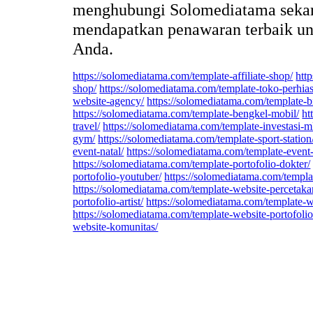
menghubungi Solomediatama sekar
mendapatkan penawaran terbaik un
Anda.
https://solomediatama.com/template-affiliate-shop/
htt
shop/
https://solomediatama.com/template-toko-perhia
website-agency/
https://solomediatama.com/template-b
https://solomediatama.com/template-bengkel-mobil/
ht
travel/
https://solomediatama.com/template-investasi-m
gym/
https://solomediatama.com/template-sport-station
event-natal/
https://solomediatama.com/template-event-
https://solomediatama.com/template-portofolio-dokter/
portofolio-youtuber/
https://solomediatama.com/templ
https://solomediatama.com/template-website-percetaka
portofolio-artist/
https://solomediatama.com/template-w
https://solomediatama.com/template-website-portofolio
website-komunitas/