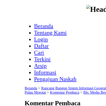
Beranda
Tentang Kami
Login
Daftar
Cari
Terkini
Arsip
Informasi
Pengajuan Naskah
Beranda
>
Rancang Bangun Sistem Informasi Geogra
Pulau Morotai
>
Komentar Pembaca
>
Bls: Media Ber
Komentar Pembaca