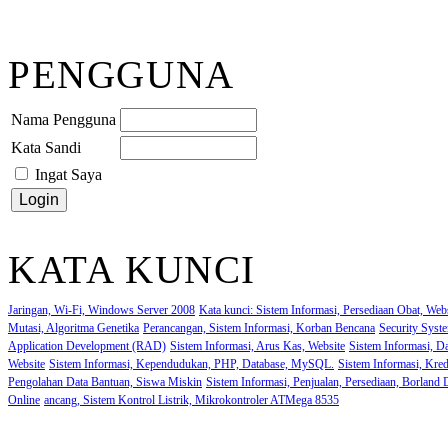
PENGGUNA
Nama Pengguna
Kata Sandi
Ingat Saya
KATA KUNCI
Jaringan, Wi-Fi, Windows Server 2008
Kata kunci: Sistem Informasi, Persediaan Obat, Web
Mutasi, Algoritma Genetika
Perancangan, Sistem Informasi, Korban Bencana
Security Syst
Application Development (RAD)
Sistem Informasi, Arus Kas, Website
Sistem Informasi, D
Website
Sistem Informasi, Kependudukan, PHP, Database, MySQL.
Sistem Informasi, Kred
Pengolahan Data Bantuan, Siswa Miskin
Sistem Informasi, Penjualan, Persediaan, Borland 
Online
ancang, Sistem Kontrol Listrik, Mikrokontroler ATMega 8535