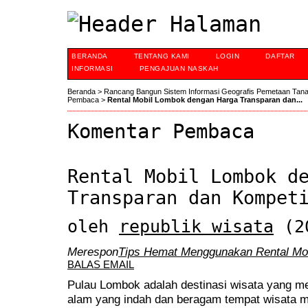
BERANDA
TENTANG KAMI
LOGIN
DAFTAR
INFORMASI
PENGAJUAN NASKAH
Beranda
>
Rancang Bangun Sistem Informasi Geografis Pemetaan Tan
Pembaca
>
Rental Mobil Lombok dengan Harga Transparan dan...
Komentar Pembaca
Rental Mobil Lombok d
Transparan dan Kompet
oleh
republik wisata
(20
Merespon
Tips Hemat Menggunakan Rental Mobi
BALAS EMAIL
Pulau Lombok adalah destinasi wisata yang m
alam yang indah dan beragam tempat wisata me