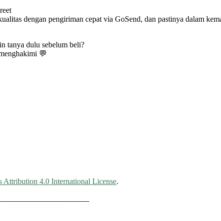
reet
kualitas dengan pengiriman cepat via GoSend, dan pastinya dalam kemas
n tanya dulu sebelum beli?
 menghakimi 💬
ttribution 4.0 International License
.
_______________________