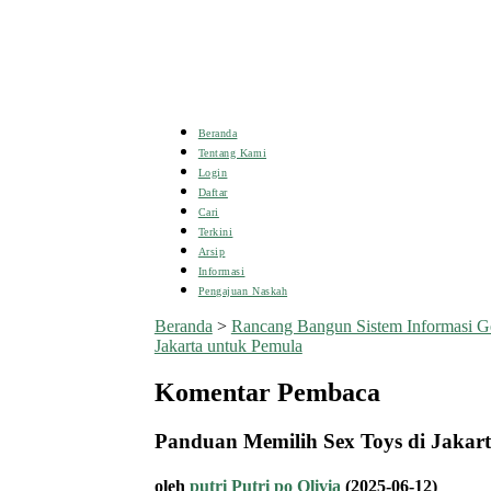
Beranda
Tentang Kami
Login
Daftar
Cari
Terkini
Arsip
Informasi
Pengajuan Naskah
Beranda
>
Rancang Bangun Sistem Informasi G
Jakarta untuk Pemula
Komentar Pembaca
Panduan Memilih Sex Toys di Jakar
oleh
putri Putri po Olivia
(2025-06-12)