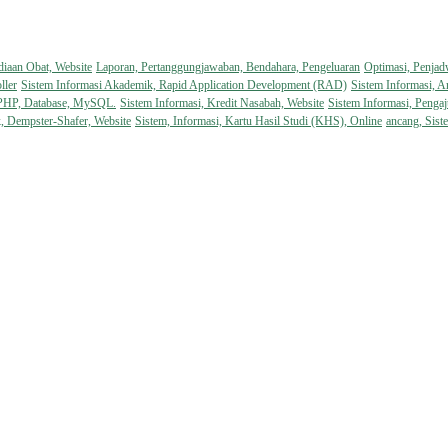
diaan Obat, Website
Laporan, Pertanggungjawaban, Bendahara, Pengeluaran
Optimasi, Penjad
ller
Sistem Informasi Akademik, Rapid Application Development (RAD)
Sistem Informasi, A
 PHP, Database, MySQL.
Sistem Informasi, Kredit Nasabah, Website
Sistem Informasi, Pengaj
k, Dempster-Shafer, Website
Sistem, Informasi, Kartu Hasil Studi (KHS), Online
ancang, Sist