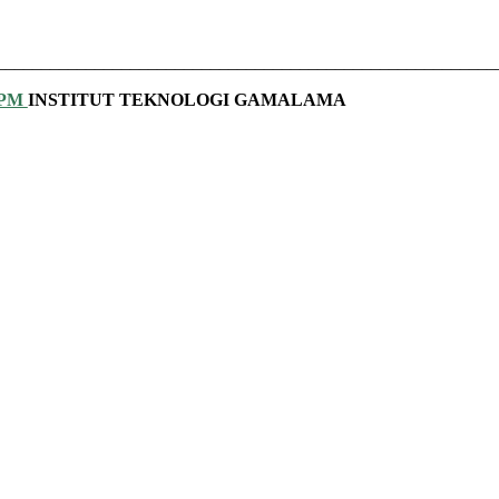
________________________________________________________
PPM
INSTITUT TEKNOLOGI GAMALAMA