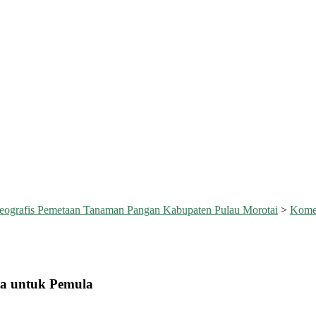
eografis Pemetaan Tanaman Pangan Kabupaten Pulau Morotai
>
Kome
ta untuk Pemula