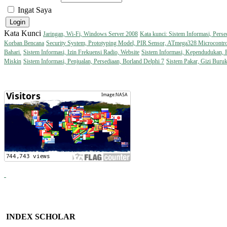
Ingat Saya
Kata Kunci
Jaringan, Wi-Fi, Windows Server 2008
Kata kunci: Sistem Informasi, Perse
Korban Bencana
Security System, Prototyping Model, PIR Sensor, ATmega328 Microcontro
Bahari.
Sistem Informasi, Izin Frekuensi Radio, Website
Sistem Informasi, Kependudukan,
Miskin
Sistem Informasi, Penjualan, Persediaan, Borland Delphi 7
Sistem Pakar, Gizi Buru
INDEX SCHOLAR