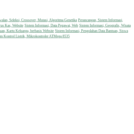
walan, Seleksi, Crossover, Mutasi, Algoritma Genetika
Perancangan, Sistem Informasi,
rus Kas, Website
Sistem Informasi, Data Pegawai, Web
Sistem Informasi, Geografis, Wisata
uan, Kartu Keluarga, berbasis Website
Sistem Informasi, Pengolahan Data Bantuan, Siswa
em Kontrol Listrik, Mikrokontroler ATMega 8535