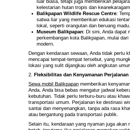
luar biasa, tetapi juga memberikan pelajar
kelestarian hutan tropis dan keanekaragam
Balikpapan Wildlife Rescue Centre
: Temp
satwa liar yang memberikan edukasi tentan
lokal, seperti orangutan dan beruang madu
Museum Balikpapan
: Di sini, Anda dapat
perkembangan kota Balikpapan, mulai dari
modern.
Dengan kendaraan sewaan, Anda tidak perlu k
mencapai tempat-tempat tersebut, yang mungk
lokasi yang sulit dijangkau oleh angkutan umu
2.
Fleksibilitas dan Kenyamanan Perjalanan
Sewa mobil Balikpapan
memberikan kenyamana
Anda. Anda bisa bebas mengatur jadwal keber
kebutuhan. Tidak perlu terburu-buru atau khaw
transportasi umum. Perjalanan ke destinasi wi
santai dan menyenangkan, tanpa ada rasa khaw
atau bergantung pada transportasi publik.
Selain itu, kendaraan yang nyaman juga akan
betah, terutama jika perjalanan memakan waktu