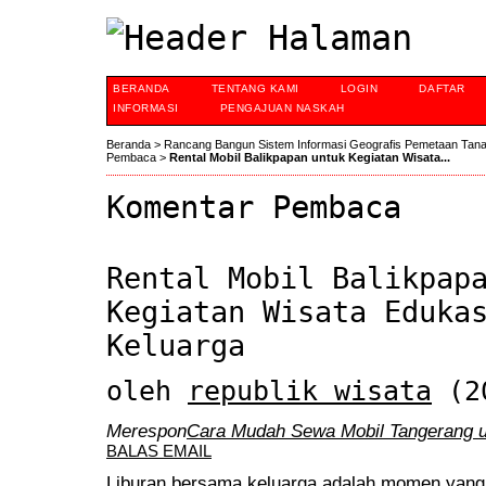
BERANDA
TENTANG KAMI
LOGIN
DAFTAR
INFORMASI
PENGAJUAN NASKAH
Beranda
>
Rancang Bangun Sistem Informasi Geografis Pemetaan Tan
Pembaca
>
Rental Mobil Balikpapan untuk Kegiatan Wisata...
Komentar Pembaca
Rental Mobil Balikpap
Kegiatan Wisata Eduka
Keluarga
oleh
republik wisata
(20
Merespon
Cara Mudah Sewa Mobil Tangerang u
BALAS EMAIL
Liburan bersama keluarga adalah momen yang 