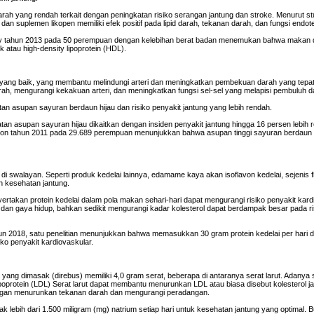
ah yang rendah terkait dengan peningkatan risiko serangan jantung dan stroke. Menurut stu
n suplemen likopen memiliki efek positif pada lipid darah, tekanan darah, dan fungsi endote
esity tahun 2013 pada 50 perempuan dengan kelebihan berat badan menemukan bahwa makan 
 atau high-density lipoprotein (HDL).
 yang baik, yang membantu melindungi arteri dan meningkatkan pembekuan darah yang tepa
arah, mengurangi kekakuan arteri, dan meningkatkan fungsi sel-sel yang melapisi pembuluh d
n asupan sayuran berdaun hijau dan risiko penyakit jantung yang lebih rendah.
tan asupan sayuran hijau dikaitkan dengan insiden penyakit jantung hingga 16 persen lebih 
trition tahun 2011 pada 29.689 perempuan menunjukkan bahwa asupan tinggi sayuran berdaun h
 swalayan. Seperti produk kedelai lainnya, edamame kaya akan isoflavon kedelai, sejenis 
 kesehatan jantung.
takan protein kedelai dalam pola makan sehari-hari dapat mengurangi risiko penyakit kard
dan gaya hidup, bahkan sedikit mengurangi kadar kolesterol dapat berdampak besar pada ri
ahun 2018, satu penelitian menunjukkan bahwa memasukkan 30 gram protein kedelai per hari d
iko penyakit kardiovaskular.
ng dimasak (direbus) memiliki 4,0 gram serat, beberapa di antaranya serat larut. Adanya se
poprotein (LDL) Serat larut dapat membantu menurunkan LDL atau biasa disebut kolesterol j
 dengan menurunkan tekanan darah dan mengurangi peradangan.
lebih dari 1.500 miligram (mg) natrium setiap hari untuk kesehatan jantung yang optimal. 