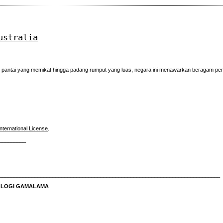
ustralia
i pantai yang memikat hingga padang rumput yang luas, negara ini menawarkan beragam pe
nternational License
.
_________
__________________________________________________________________________
NOLOGI GAMALAMA