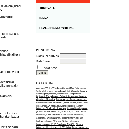
di dalam jurnal
TEMPLATE
l.
dua tomat
INDEX
PLAGIARISM & WRITING
t. Mereka juga
arah.
PENGGUNA
rendah.
ijau dikaitkan
Nama Pengguna
Kata Sandi
Ingat Saya
flavonoid yang
iovaskular.
KATA KUNCI
siko penyakit
Jaringan, Wi-Fi, Windows Server 2008
Kata kunci:
Sistem Informasi, Persediaan Obat, Website
Laporan,
Pertanggungjawaban, Bendahara, Pengeluaran
alam diet
Optimasi, Penjadwalan, Seleksi, Crossover, Mutasi,
Algoritma Genetika
Perancangan, Sistem Informasi,
Korban Bencana
Security System, Prototyping Model,
PIR Sensor, ATmega328 Microcontroller
Sistem
Informasi Akademik, Rapid Application Development
(RAD)
Sistem Informasi, Arus Kas, Website
Sistem
rat larut ini
Informasi, Data Pegawai, Web
Sistem Informasi,
ahat dan kadar
Geografis, Wisata Bahari.
Sistem Informasi, Izin
Frekuensi Radio, Website
Sistem Informasi,
Kependudukan, PHP, Database, MySQL.
Sistem
Buncis secara
Informasi, Kredit Nasabah, Website
Sistem Informasi,