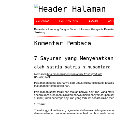
BERANDA
TENTANG KAMI
LOGIN
DAF
Beranda
>
Rancang Bangun Sistem Informasi Geografis Pemeta
Jantung
Komentar Pembaca
7 Sayuran yang Menyehatkan
oleh
satria satria n nusantara
(
Merespon
Tips mencari pekerjaan untuk fresh graduate
BALAS EMAIL
Pola makan sehat tak hanya baik untuk lingkar pinggang, tetapi
makanan tertentu setiap hari.
Pola makan sehat terdiri dari makan banyak sayuran, yang meru
secara konsisten menunjukkan bahwa makin banyak asupan sayur
sumber, inilah beberapa sayuran yang terbukti secara ilmiah me
1. Tomat
Tomat tinggi akan likopen, pigmen tumbuhan alami dengan sifat
dan peradangan, yang keduanya dapat berkontribusi pada penyak