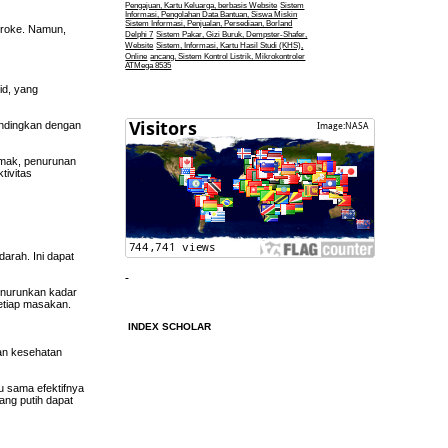
Pengajuan, Kartu Keluarga, berbasis Website
Sistem
Informasi, Pengolahan Data Bantuan, Siswa Miskin
Sistem Informasi, Penjualan, Persediaan, Borland
stroke. Namun,
Delphi 7
Sistem Pakar, Gizi Buruk, Dempster-Shafer,
Website
Sistem, Informasi, Kartu Hasil Studi (KHS),
Online
ancang, Sistem Kontrol Listrik, Mikrokontroler
ATMega 8535
id, yang
andingkan dengan
lemak, penurunan
tivitas
darah. Ini dapat
enurunkan kadar
setiap masakan.
INDEX SCHOLAR
an kesehatan
u sama efektifnya
ang putih dapat