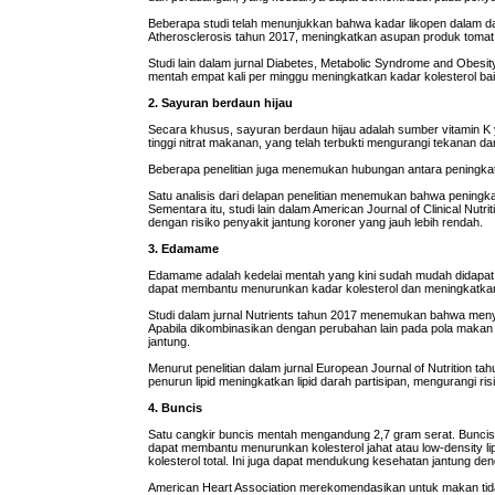
Beberapa studi telah menunjukkan bahwa kadar likopen dalam dar
Atherosclerosis tahun 2017, meningkatkan asupan produk tomat da
Studi lain dalam jurnal Diabetes, Metabolic Syndrome and Ob
mentah empat kali per minggu meningkatkan kadar kolesterol baik
2. Sayuran berdaun hijau
Secara khusus, sayuran berdaun hijau adalah sumber vitamin K
tinggi nitrat makanan, yang telah terbukti mengurangi tekanan d
Beberapa penelitian juga menemukan hubungan antara peningkata
Satu analisis dari delapan penelitian menemukan bahwa peningka
Sementara itu, studi lain dalam American Journal of Clinical Nu
dengan risiko penyakit jantung koroner yang jauh lebih rendah.
3. Edamame
Edamame adalah kedelai mentah yang kini sudah mudah didapat di
dapat membantu menurunkan kadar kolesterol dan meningkatkan
Studi dalam jurnal Nutrients tahun 2017 menemukan bahwa menyer
Apabila dikombinasikan dengan perubahan lain pada pola makan 
jantung.
Menurut penelitian dalam jurnal European Journal of Nutrition t
penurun lipid meningkatkan lipid darah partisipan, mengurangi ris
4. Buncis
Satu cangkir buncis mentah mengandung 2,7 gram serat. Buncis ya
dapat membantu menurunkan kolesterol jahat atau low-density li
kolesterol total. Ini juga dapat mendukung kesehatan jantung
American Heart Association merekomendasikan untuk makan tidak 