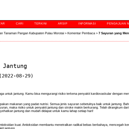
TAR
CARI
TERKINI
ARSIP
INFORMASI
PENGAJUAN 
an Tanaman Pangan Kabupaten Pulau Morotai
>
Komentar Pembaca
>
7 Sayuran yang Me
 Jantung
2022-08-29)
 juga untuk jantung. Kamu bisa mengurangi risiko terkena penyakit kardiovaskular dengan m
pakan makanan yang padat nutrisi. Semua jenis sayuran sebetulnya baik untuk jantung. Bahk
an, maka risiko untuk penyakit jantung dan stroke makin berkurang. Telah dirangkum dar
nyehatkan jantung dan mudah didapat untuk kamu lahap setiap hari!
 antioksidan kuat. Antioksidan membantu menetralkan radikal bebas berbahaya, mencegah ker
it jantung.