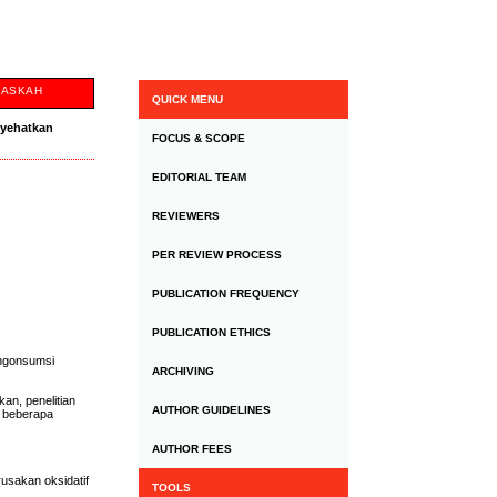
NASKAH
QUICK MENU
nyehatkan
FOCUS & SCOPE
EDITORIAL TEAM
REVIEWERS
PER REVIEW PROCESS
PUBLICATION FREQUENCY
PUBLICATION ETHICS
engonsumsi
ARCHIVING
an, penelitian
AUTHOR GUIDELINES
i beberapa
AUTHOR FEES
usakan oksidatif
TOOLS