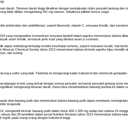
mg).
an darah. Tekanan darah tinggi dikaitkan dengan peningkatan risiko penyakit jantung dan 
yang tidak dibilas mengandung 461 mg natrium. Sebaiknya pilihlah buncis segar.
 antioksidan dan antiinflamasi, seperti flavonoid, vitamin C, senyawa fenolik, dan karoteno
n 2019 yang menganalisis konsentrasi senyawa bioaktif dalam paprika menemukan bahwa dib
 banyak asam fenolik, termasuk jenis kuat yang disebut asam p-coumaric.
k dapat melindungi terhadap kondisi kesehatan tertentu, seperti resistansi insulin, hati ber
f the Mexican Chemical Society tahun 2013 menemukan bahwa ekstrak paprika hijau memiliki ak
anye, dan kuning.
mia kaya sulfur yang baik. Fitokimia ini mengurangi kadar kolesterol dan memecah gumpalan 
eradangan kronis yang terkait dengan semua penyakit, termasuk penyakit jantung serta m
ecara signifikan mengurangi tekanan darah. Kamu bisa menambahkan bawang bombai ke dalam 
i khasiat obat bawang putih dan menemukan bahwa bawang putih dapat membantu meningkatk
 efek terapeutik.
14, mengambil ekstrak bawang putih dalam dosis 600-1.500 mg setiap hari selama 24 mingg
ulasan dari 39 penelitian dalam jurnal Nutrition Reviews tahun 2013 menemukan bahwa baw
9 mg/dL pada orang-orang dengan kolesterol tinggi.