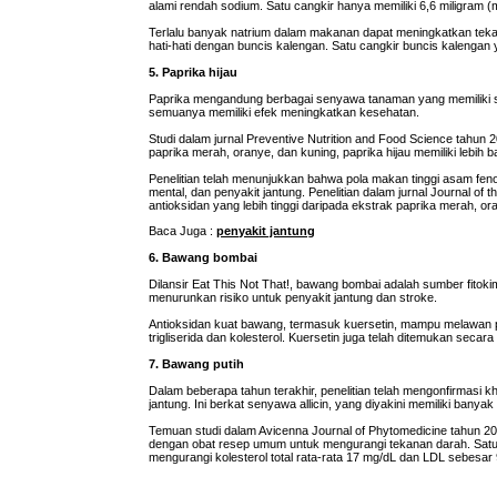
alami rendah sodium. Satu cangkir hanya memiliki 6,6 miligram (
Terlalu banyak natrium dalam makanan dapat meningkatkan tekan
hati-hati dengan buncis kalengan. Satu cangkir buncis kalengan 
5. Paprika hijau
Paprika mengandung berbagai senyawa tanaman yang memiliki sifat
semuanya memiliki efek meningkatkan kesehatan.
Studi dalam jurnal Preventive Nutrition and Food Science tahu
paprika merah, oranye, dan kuning, paprika hijau memiliki lebih
Penelitian telah menunjukkan bahwa pola makan tinggi asam fenoli
mental, dan penyakit jantung. Penelitian dalam jurnal Journal o
antioksidan yang lebih tinggi daripada ekstrak paprika merah, or
Baca Juga :
penyakit jantung
6. Bawang bombai
Dilansir Eat This Not That!, bawang bombai adalah sumber fitoki
menurunkan risiko untuk penyakit jantung dan stroke.
Antioksidan kuat bawang, termasuk kuersetin, mampu melawan p
trigliserida dan kolesterol. Kuersetin juga telah ditemukan s
7. Bawang putih
Dalam beberapa tahun terakhir, penelitian telah mengonfirmas
jantung. Ini berkat senyawa allicin, yang diyakini memiliki banyak
Temuan studi dalam Avicenna Journal of Phytomedicine tahun 20
dengan obat resep umum untuk mengurangi tekanan darah. Satu 
mengurangi kolesterol total rata-rata 17 mg/dL dan LDL sebesar 