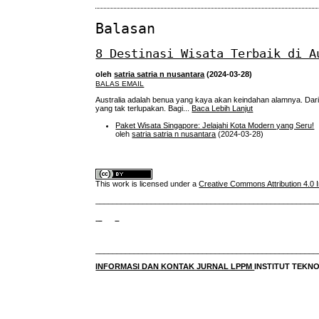
Balasan
8 Destinasi Wisata Terbaik di A
oleh
satria satria n nusantara
(2024-03-28)
BALAS EMAIL
Australia adalah benua yang kaya akan keindahan alamnya. Dar
yang tak terlupakan. Bagi...
Baca Lebih Lanjut
Paket Wisata Singapore: Jelajahi Kota Modern yang Seru!
oleh
satria satria n nusantara
(2024-03-28)
This work is licensed under a
Creative Commons Attribution 4.0 I
____________________________________________________
____________________________________________________
INFORMASI DAN KONTAK JURNAL LPPM
INSTITUT TEK